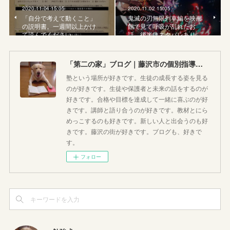
2020.11.04 15:05
2020.11.02 15:05
「自分で考えて動くこと」
鬼滅の刃無限列車編を映画
の説明書。一週間以上かけ
館で見て呼吸が乱れたお
て読んでください。
話。後半はネタバレあり…
「第二の家」ブログ｜藤沢市の個別指導塾のお話
塾という場所が好きです。生徒の成長する姿を見る
のが好きです。生徒や保護者と未来の話をするのが
好きです。合格や目標を達成して一緒に喜ぶのが好
きです。講師と語り合うのが好きです。教材とにら
めっこするのも好きです。新しい人と出会うのも好
きです。藤沢の街が好きです。ブログも、好きで
す。
フォロー