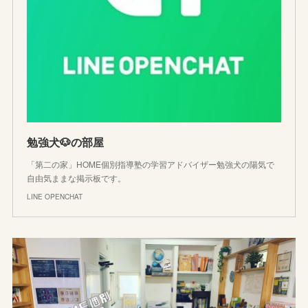
勉強犬🐶の部屋
「第二の家」HOME個別指導塾の学習アドバイザー勉強犬の陽気で
自由気ままな掲示板です。
LINE OPENCHAT