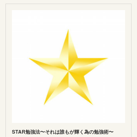
STAR勉強法〜それは誰もが輝く為の勉強術〜