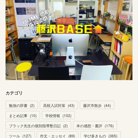
カテゴリ
勉強の辞書
(
2
)
高校入試対策
(
43
)
藤沢市散歩
(
44
)
まとめ記事
(
10
)
学校情報
(
102
)
ブラック先生の個別指導塾日記
(
2
)
本の感想・書評
(
176
)
ツール
(
127
)
作文・エッセイ
(
89
)
学び多きもの
(
365
)