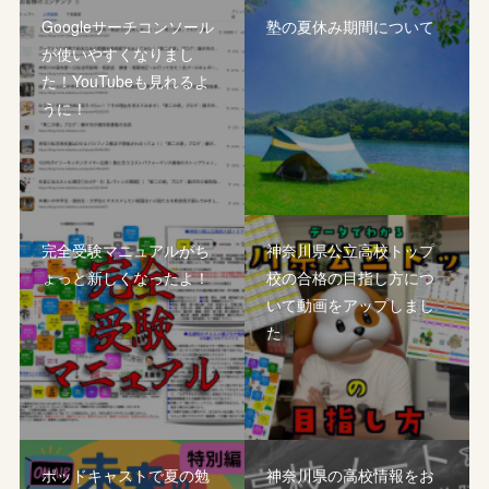
Googleサーチコンソール
塾の夏休み期間について
が使いやすくなりまし
た！YouTubeも見れるよ
うに！
完全受験マニュアルがち
神奈川県公立高校トップ
ょっと新しくなったよ！
校の合格の目指し方につ
いて動画をアップしまし
た
ポッドキャストで夏の勉
神奈川県の高校情報をお