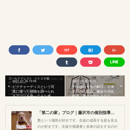
2021.01.16 15:05
2021.01.12 15:05
ピクチャーディスという写
中学理科生物の解説。人体
真に撮った植物を調べられ
や目の仕組み、臓器や消化
るアプリを使ってみた感…
酵素の働きがわかるテス…
「第二の家」ブログ｜藤沢市の個別指導塾のお話
塾という場所が好きです。生徒の成長する姿を見る
のが好きです。生徒や保護者と未来の話をするのが