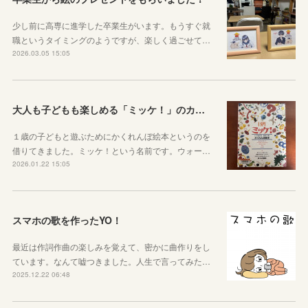
少し前に高専に進学した卒業生がいます。もうすぐ就
職というタイミングのようですが、楽しく過ごせて…
2026.03.05 15:05
大人も子どもも楽しめる「ミッケ！」のカニに翻弄された話
１歳の子どもと遊ぶためにかくれんぼ絵本というのを
借りてきました。ミッケ！という名前です。ウォー…
2026.01.22 15:05
スマホの歌を作ったYO！
最近は作詞作曲の楽しみを覚えて、密かに曲作りをし
ています。なんて嘘つきました。人生で言ってみた…
2025.12.22 06:48