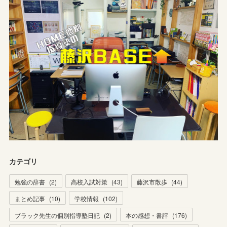
カテゴリ
勉強の辞書
(
2
)
高校入試対策
(
43
)
藤沢市散歩
(
44
)
まとめ記事
(
10
)
学校情報
(
102
)
ブラック先生の個別指導塾日記
(
2
)
本の感想・書評
(
176
)