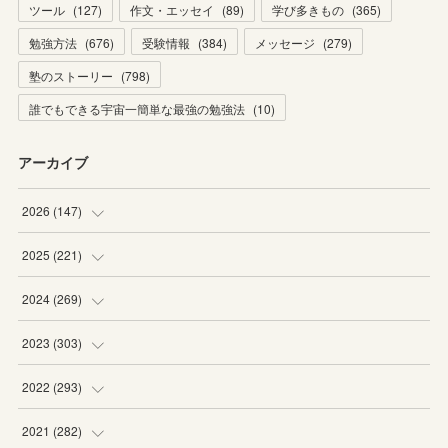
ツール
(
127
)
作文・エッセイ
(
89
)
学び多きもの
(
365
)
勉強方法
(
676
)
受験情報
(
384
)
メッセージ
(
279
)
塾のストーリー
(
798
)
誰でもできる宇宙一簡単な最強の勉強法
(
10
)
アーカイブ
2026
(
147
)
(
5
)
2025
(
221
)
(
22
)
(
19
)
2024
(
269
)
(
20
)
(
20
)
(
16
)
2023
(
303
)
(
19
)
(
19
)
(
16
)
(
27
)
2022
(
293
)
(
21
)
(
20
)
(
21
)
(
25
)
(
18
)
2021
(
282
)