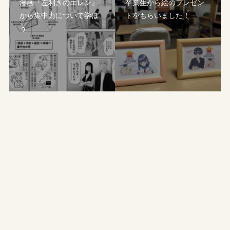
漫画『左利きのエレン』
卒業生から絵のプレゼン
から集中力について学ぼ
トをもらいました！
う