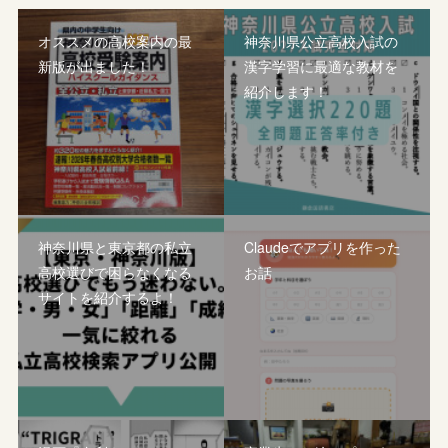
オススメの高校案内の最
神奈川県公立高校入試の
新版が出ました！
漢字学習に最適な教材を
紹介します！
神奈川県と東京都の私立
Claudeでアプリを作った
高校選びで困らなくなる
お話
サイトを紹介するよ！