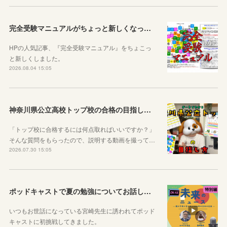
完全受験マニュアルがちょっと新しくなったよ！
HPの人気記事、『完全受験マニュアル』をちょこっ
と新しくしました。
2026.08.04 15:05
神奈川県公立高校トップ校の合格の目指し方について動画をアップしました
「トップ校に合格するには何点取ればいいですか？」
そんな質問をもらったので、説明する動画を撮って…
2026.07.30 15:05
ポッドキャストで夏の勉強についてお話ししています！
いつもお世話になっている宮崎先生に誘われてポッド
キャストに初挑戦してきました。