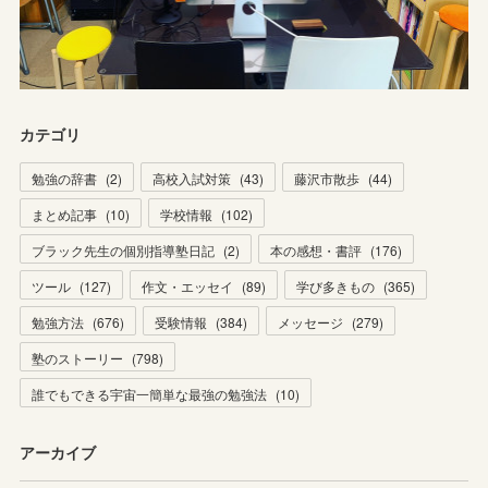
カテゴリ
勉強の辞書
(
2
)
高校入試対策
(
43
)
藤沢市散歩
(
44
)
まとめ記事
(
10
)
学校情報
(
102
)
ブラック先生の個別指導塾日記
(
2
)
本の感想・書評
(
176
)
ツール
(
127
)
作文・エッセイ
(
89
)
学び多きもの
(
365
)
勉強方法
(
676
)
受験情報
(
384
)
メッセージ
(
279
)
塾のストーリー
(
798
)
誰でもできる宇宙一簡単な最強の勉強法
(
10
)
アーカイブ