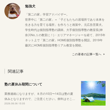
勉強犬
「第二の家」学習アドバイザー。
世界中に「第二の家」＝「子どもたちの居場所であり未来を
生きる力を育てる場所」を作ろうと画策中。元広告営業犬。
学生時代は個別指導塾の講師。大手個別指導塾の教室長(神
奈川No,１の教室に！)・エリアマネージャーを経て、2015年
ネット上で「第二の家」HOME個別指導塾を開設。2019年
藤沢にHOME個別指導塾リアル教室を開校。
この著者の記事一覧へ
関連記事
塾の夏休み期間について
業務連絡になりますが、８月の10日〜14日は塾の夏
休みとなりますので、ご注意ください。例年はそこ…
2026.08.06 15:05