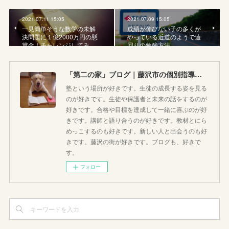
2021.07.11 15:05
2021.07.09 15:05
一見簡単そうな数学の未解
成績が伸びない子の多くが
決問題に１億2000万円の懸
やっている近道のようで遠
賞金！チャレンジしてみ…
回りの勉強方法
「第二の家」ブログ｜藤沢市の個別指導塾のお話
塾という場所が好きです。生徒の成長する姿を見る
のが好きです。生徒や保護者と未来の話をするのが
好きです。合格や目標を達成して一緒に喜ぶのが好
きです。講師と語り合うのが好きです。教材とにら
めっこするのも好きです。新しい人と出会うのも好
きです。藤沢の街が好きです。ブログも、好きで
す。
フォロー