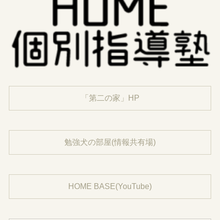
「第二の家」HP
勉強犬の部屋(情報共有場)
HOME BASE(YouTube)