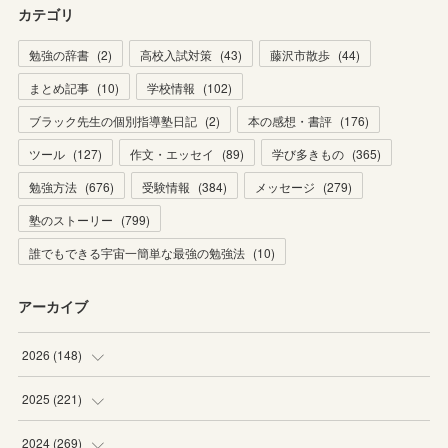
カテゴリ
勉強の辞書
(
2
)
高校入試対策
(
43
)
藤沢市散歩
(
44
)
まとめ記事
(
10
)
学校情報
(
102
)
ブラック先生の個別指導塾日記
(
2
)
本の感想・書評
(
176
)
ツール
(
127
)
作文・エッセイ
(
89
)
学び多きもの
(
365
)
勉強方法
(
676
)
受験情報
(
384
)
メッセージ
(
279
)
塾のストーリー
(
799
)
誰でもできる宇宙一簡単な最強の勉強法
(
10
)
アーカイブ
2026
(
148
)
(
6
)
2025
(
221
)
(
22
)
(
19
)
2024
(
269
)