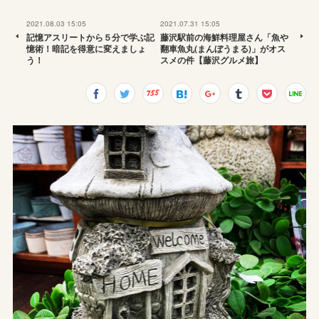
2021.08.03 15:05
2021.07.31 15:05
記憶アスリートから５分で学ぶ記
藤沢駅前の海鮮料理屋さん「魚や
憶術！暗記を得意に変えましょ
翻車魚丸(まんぼうまる)」がオス
う！
スメの件【藤沢グルメ旅】