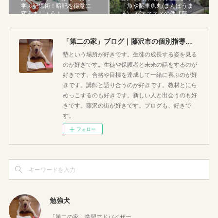
学ぶ記憶術！暗記を得意に
「魚や翻車魚丸(まんぼうま
変えましょう！
る)」がオススメの件【藤…
「第二の家」ブログ｜藤沢市の個別指導塾のお話
塾という場所が好きです。生徒の成長する姿を見る
のが好きです。生徒や保護者と未来の話をするのが
好きです。合格や目標を達成して一緒に喜ぶのが好
きです。講師と語り合うのが好きです。教材とにら
めっこするのも好きです。新しい人と出会うのも好
きです。藤沢の街が好きです。ブログも、好きで
す。
フォロー
勉強犬
「第二の家」学習アドバイザー。