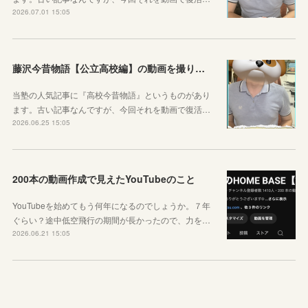
2026.07.01 15:05
藤沢今昔物語【公立高校編】の動画を撮りました！
当塾の人気記事に『高校今昔物語』というものがあり
ます。古い記事なんですが、今回それを動画で復活…
2026.06.25 15:05
200本の動画作成で見えたYouTubeのこと
YouTubeを始めてもう何年になるのでしょうか。７年
ぐらい？途中低空飛行の期間が長かったので、力を…
2026.06.21 15:05