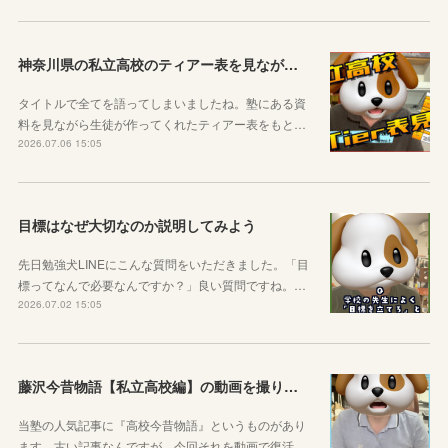
神奈川県の私立高校のティアー表を見ながら話す動画を作りました！
タイトルで全てを語ってしまいましたね。塾にある資
料を見ながら生徒が作ってくれたティアー表をもと…
2026.07.06 15:05
目標はなぜ大切なのか説明してみよう
先日勉強犬LINEにこんな質問をいただきました。「目
標ってなんで必要なんですか？」良い質問ですね。…
2026.07.02 15:05
藤沢今昔物語【私立高校編】の動画を撮りました！
当塾の人気記事に『高校今昔物語』というものがあり
ます。古い記事なんですが、今回それを動画で復活…