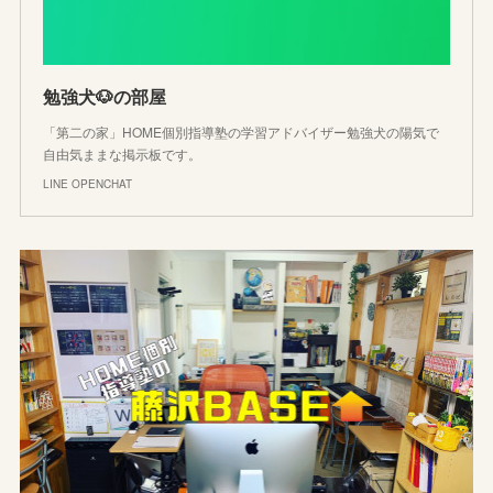
勉強犬🐶の部屋
「第二の家」HOME個別指導塾の学習アドバイザー勉強犬の陽気で
自由気ままな掲示板です。
LINE OPENCHAT