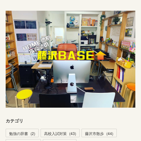
カテゴリ
勉強の辞書
(
2
)
高校入試対策
(
43
)
藤沢市散歩
(
44
)