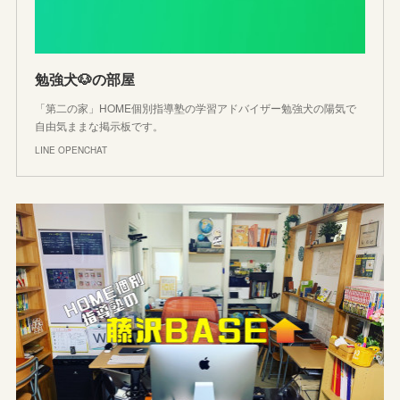
勉強犬🐶の部屋
「第二の家」HOME個別指導塾の学習アドバイザー勉強犬の陽気で
自由気ままな掲示板です。
LINE OPENCHAT