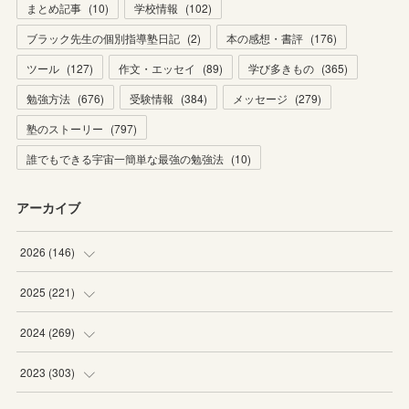
まとめ記事
(
10
)
学校情報
(
102
)
ブラック先生の個別指導塾日記
(
2
)
本の感想・書評
(
176
)
ツール
(
127
)
作文・エッセイ
(
89
)
学び多きもの
(
365
)
勉強方法
(
676
)
受験情報
(
384
)
メッセージ
(
279
)
塾のストーリー
(
797
)
誰でもできる宇宙一簡単な最強の勉強法
(
10
)
アーカイブ
2026
(
146
)
(
4
)
2025
(
221
)
(
22
)
(
19
)
2024
(
269
)
(
20
)
(
20
)
(
16
)
2023
(
303
)
(
19
)
(
19
)