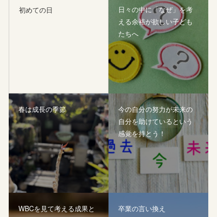
日々の中に「なぜ」を考
初めての日
える余裕が欲しい子ども
たちへ
春は成長の季節
今の自分の努力が未来の
自分を助けているという
感覚を持とう！
WBCを見て考える成果と
卒業の言い換え