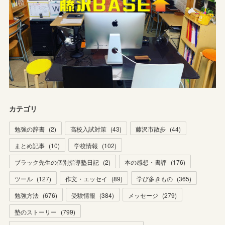
カテゴリ
勉強の辞書
(
2
)
高校入試対策
(
43
)
藤沢市散歩
(
44
)
まとめ記事
(
10
)
学校情報
(
102
)
ブラック先生の個別指導塾日記
(
2
)
本の感想・書評
(
176
)
ツール
(
127
)
作文・エッセイ
(
89
)
学び多きもの
(
365
)
勉強方法
(
676
)
受験情報
(
384
)
メッセージ
(
279
)
塾のストーリー
(
799
)