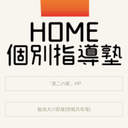
「第二の家」HP
勉強犬の部屋(情報共有場)