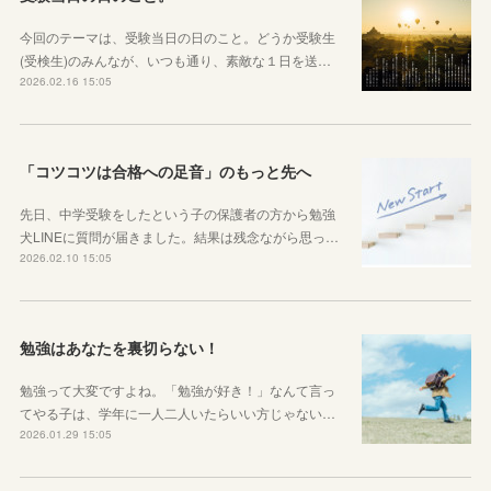
今回のテーマは、受験当日の日のこと。どうか受験生
(受検生)のみんなが、いつも通り、素敵な１日を送…
2026.02.16 15:05
「コツコツは合格への足音」のもっと先へ
先日、中学受験をしたという子の保護者の方から勉強
犬LINEに質問が届きました。結果は残念ながら思っ…
2026.02.10 15:05
勉強はあなたを裏切らない！
勉強って大変ですよね。「勉強が好き！」なんて言っ
てやる子は、学年に一人二人いたらいい方じゃない…
2026.01.29 15:05