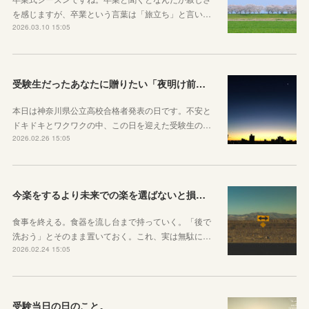
を感じますが、卒業という言葉は「旅立ち」と言い…
2026.03.10 15:05
受験生だったあなたに贈りたい「夜明け前」のお話
本日は神奈川県公立高校合格者発表の日です。不安と
ドキドキとワクワクの中、この日を迎えた受験生の…
2026.02.26 15:05
今楽をするより未来での楽を選ばないと損をしてしまうかもしれない理由
食事を終える。食器を流し台まで持っていく。「後で
洗おう」とそのまま置いておく。これ、実は無駄に…
2026.02.24 15:05
受験当日の日のこと。