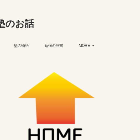
塾のお話
塾の物語
勉強の辞書
MORE