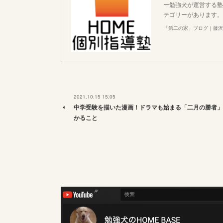
ー勉強犬が運営する塾
テゴリーがあります。
「第二の家」ブログ｜藤沢
2021.10.15 15:05
中学受験を描いた漫画！ドラマも始まる「二月の勝者」
かること