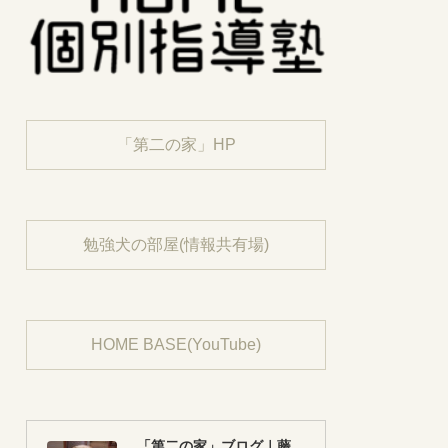
「第二の家」HP
勉強犬の部屋(情報共有場)
HOME BASE(YouTube)
「第二の家」ブログ｜藤沢市の個別指導塾のお話