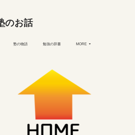
塾のお話
塾の物語
勉強の辞書
MORE