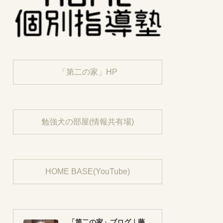
「第二の家」HP
勉強犬の部屋(情報共有場)
HOME BASE(YouTube)
「第二の家」ブログ｜藤沢市の個別指導塾のお話