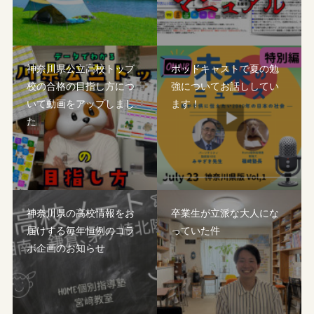
神奈川県公立高校トップ
ポッドキャストで夏の勉
校の合格の目指し方につ
強についてお話ししてい
いて動画をアップしまし
ます！
た
神奈川県の高校情報をお
卒業生が立派な大人にな
届けする毎年恒例のコラ
っていた件
ボ企画のお知らせ