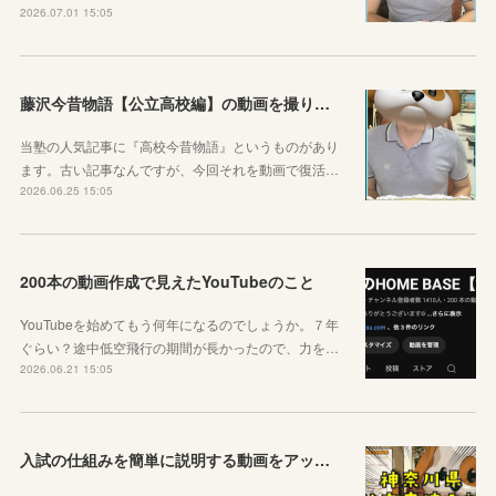
2026.07.01 15:05
藤沢今昔物語【公立高校編】の動画を撮りました！
当塾の人気記事に『高校今昔物語』というものがあり
ます。古い記事なんですが、今回それを動画で復活…
2026.06.25 15:05
200本の動画作成で見えたYouTubeのこと
YouTubeを始めてもう何年になるのでしょうか。７年
ぐらい？途中低空飛行の期間が長かったので、力を…
2026.06.21 15:05
入試の仕組みを簡単に説明する動画をアップしました