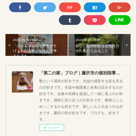
2022.06.03 15:05
2022.05.31 15:05
「バトルマンガで歴史がす
欲しいものがあるなら自分
げぇわかる本」を読んで考
から動いてみること
えたこと
「第二の家」ブログ｜藤沢市の個別指導塾のお話
塾という場所が好きです。生徒の成長する姿を見る
のが好きです。生徒や保護者と未来の話をするのが
好きです。合格や目標を達成して一緒に喜ぶのが好
きです。講師と語り合うのが好きです。教材とにら
めっこするのも好きです。新しい人と出会うのも好
きです。藤沢の街が好きです。ブログも、好きで
す。
フォロー