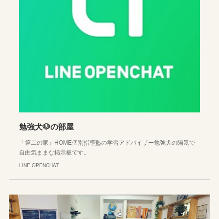
勉強犬🐶の部屋
「第二の家」HOME個別指導塾の学習アドバイザー勉強犬の陽気で
自由気ままな掲示板です。
LINE OPENCHAT