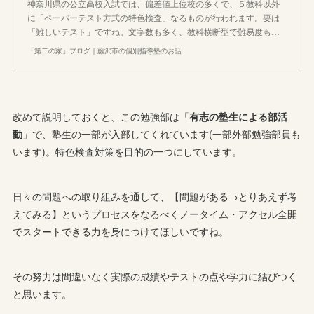
神奈川県の公立高校入試では、偏差値上位校の多くで、５教科以外
に「ペーパーテスト方式の特色検査」なるものが行われます。要は
「難しいテスト」ですね。文字数も多く、教科横断型で難易度も…
「第二の家」ブログ｜藤沢市の個別指導塾のお話
改めて説明しておくと、この勉強部は「
有志の塾生による部活
動
」で、塾生の一部が入部してくれています(一部外部勉強部員も
います)。特色検査対策を目的の一つにしています。
日々の問題への取り組みを通して、【問題がある→とりあえず考
えてみる】というプロセスをなるべくノータイム・アクセル全開
でスタートできる力を身につけてほしいですね。
その努力は間違いなく実際の成績やテストの点や学力に結びつく
と思います。