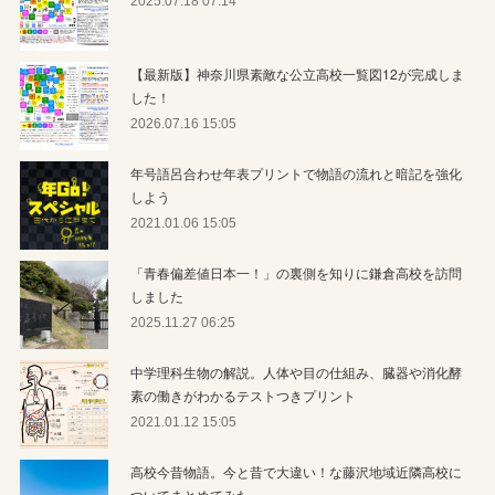
2025.07.18 07:14
【最新版】神奈川県素敵な公立高校一覧図12が完成しま
した！
2026.07.16 15:05
年号語呂合わせ年表プリントで物語の流れと暗記を強化
しよう
2021.01.06 15:05
「青春偏差値日本一！」の裏側を知りに鎌倉高校を訪問
しました
2025.11.27 06:25
中学理科生物の解説。人体や目の仕組み、臓器や消化酵
素の働きがわかるテストつきプリント
2021.01.12 15:05
高校今昔物語。今と昔で大違い！な藤沢地域近隣高校に
ついてまとめてみた