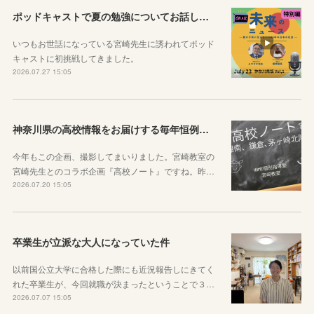
ポッドキャストで夏の勉強についてお話ししています！
いつもお世話になっている宮崎先生に誘われてポッド
キャストに初挑戦してきました。
2026.07.27 15:05
神奈川県の高校情報をお届けする毎年恒例のコラボ企画のお知らせ
今年もこの企画、撮影してまいりました。宮崎教室の
宮崎先生とのコラボ企画『高校ノート』ですね。昨…
2026.07.20 15:05
卒業生が立派な大人になっていた件
以前国公立大学に合格した際にも近況報告しにきてく
れた卒業生が、今回就職が決まったということで３…
2026.07.07 15:05