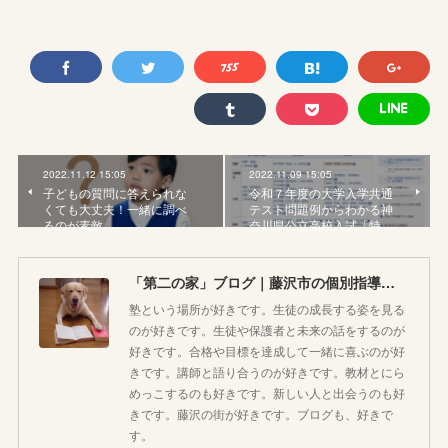
2022.11.12 15:05
2022.11.09 15:05
子どもの質問に答えられな
令和７年度の大学入学共通
くても大丈夫！一緒に調べ
テスト問題例からわかる神
るのが素敵
奈川県公立高校入試「特…
「第二の家」ブログ｜藤沢市の個別指導塾のお話
塾という場所が好きです。生徒の成長する姿を見る
のが好きです。生徒や保護者と未来の話をするのが
好きです。合格や目標を達成して一緒に喜ぶのが好
きです。講師と語り合うのが好きです。教材とにら
めっこするのも好きです。新しい人と出会うのも好
きです。藤沢の街が好きです。ブログも、好きで
す。