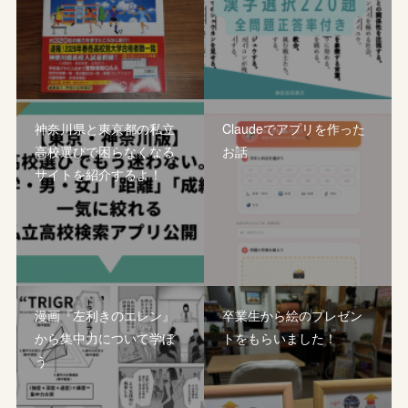
神奈川県と東京都の私立
Claudeでアプリを作った
高校選びで困らなくなる
お話
サイトを紹介するよ！
漫画『左利きのエレン』
卒業生から絵のプレゼン
から集中力について学ぼ
トをもらいました！
う