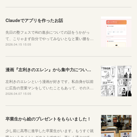
Claudeでアプリを作ったお話
先日の塾フェスでAIの進歩についての話をうかがっ
て、こりゃまず自分でやってみないとなと重い腰を…
2026.04.15 15:05
漫画『左利きのエレン』から集中力について学ぼう
左利きのエレンという漫画が好きです。私自身が以前
に広告の営業マンをしていたこともあって、そのス…
2026.04.07 15:05
卒業生から絵のプレゼントをもらいました！
少し前に高専に進学した卒業生がいます。もうすぐ就
職というタイミングのようですが、楽しく過ごせて…