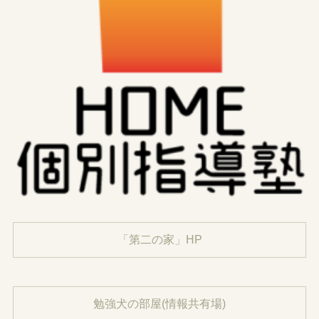
「第二の家」HP
勉強犬の部屋(情報共有場)