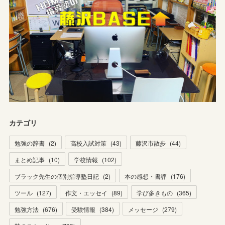
カテゴリ
勉強の辞書
(
2
)
高校入試対策
(
43
)
藤沢市散歩
(
44
)
まとめ記事
(
10
)
学校情報
(
102
)
ブラック先生の個別指導塾日記
(
2
)
本の感想・書評
(
176
)
ツール
(
127
)
作文・エッセイ
(
89
)
学び多きもの
(
365
)
勉強方法
(
676
)
受験情報
(
384
)
メッセージ
(
279
)