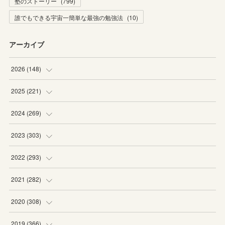
塾のストーリー
(
799
)
誰でもできる宇宙一簡単な最強の勉強法
(
10
)
アーカイブ
2026
(
148
)
(
6
)
2025
(
221
)
(
22
)
(
19
)
2024
(
269
)
(
20
)
(
20
)
(
16
)
2023
(
303
)
(
19
)
(
19
)
(
16
)
(
27
)
2022
(
293
)
(
21
)
(
20
)
(
21
)
(
25
)
(
18
)
2021
(
282
)
(
20
)
(
18
)
(
20
)
(
29
)
(
27
)
(
19
)
2020
(
308
)
(
19
)
(
21
)
(
16
)
(
25
)
(
26
)
(
23
)
(
22
)
2019
(
366
)