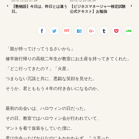
2015.12.22 07:54
2015.12.20 06:34
【塾物語】今日は、昨日とは違う
【ビジネスマネージャー検定試験
日。
公式テキスト】お勉強
「親が持ってけってうるさいから」
修学旅行帰りの高校二年生が教室にお土産を持ってきてくれた。
「どこ行ってきたの？」「火星」
つまらない冗談と共に、悪戯な笑顔を見せた。
そうか、君とももう４年の付き合いになるのか。
最初の出会いは、ハロウィンの日だった。
その日、教室ではハロウィン会が行われていて、
マントを着て仮装をしていた僕に、
君は出会ったばかりなのにもかかわらず、こう言った。