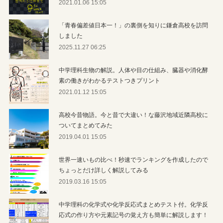
2021.01.06 15:05
「青春偏差値日本一！」の裏側を知りに鎌倉高校を訪問
しました
2025.11.27 06:25
中学理科生物の解説。人体や目の仕組み、臓器や消化酵
素の働きがわかるテストつきプリント
2021.01.12 15:05
高校今昔物語。今と昔で大違い！な藤沢地域近隣高校に
ついてまとめてみた
2019.04.01 15:05
世界一速いもの比べ！秒速でランキングを作成したので
ちょっとだけ詳しく解説してみる
2019.03.16 15:05
中学理科の化学式や化学反応式まとめテスト付。化学反
応式の作り方や元素記号の覚え方も簡単に解説します！