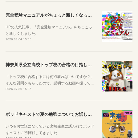
完全受験マニュアルがちょっと新しくなったよ！
HPの人気記事、『完全受験マニュアル』をちょこっ
と新しくしました。
2026.08.04 15:05
神奈川県公立高校トップ校の合格の目指し方について動画をアップしました
「トップ校に合格するには何点取ればいいですか？」
そんな質問をもらったので、説明する動画を撮って…
2026.07.30 15:05
ポッドキャストで夏の勉強についてお話ししています！
いつもお世話になっている宮崎先生に誘われてポッド
キャストに初挑戦してきました。