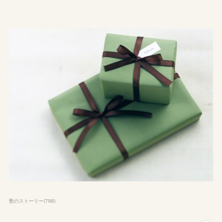
塾のストーリー
(
798
)