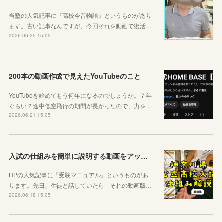
当塾の人気記事に『高校今昔物語』というものがあり
ます。古い記事なんですが、今回それを動画で復活…
2026.06.25 15:05
200本の動画作成で見えたYouTubeのこと
YouTubeを始めてもう何年になるのでしょうか。７年
ぐらい？途中低空飛行の期間が長かったので、力を…
2026.06.21 15:05
入試の仕組みを簡単に説明する動画をアップしました
HPの人気記事に『受験マニュアル』というものがあ
ります。先日、生徒と話していたら「それの動画版…
2026.06.18 15:05