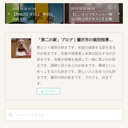
2015.12.22 07:54
2015.12.20 06:34
【塾物語】今日は、昨日と
【ビジネスマネージャー検
は違う日。
定試験公式テキスト】お勉
強
「第二の家」ブログ｜藤沢市の個別指導塾のお話
塾という場所が好きです。生徒の成長する姿を見る
のが好きです。生徒や保護者と未来の話をするのが
好きです。合格や目標を達成して一緒に喜ぶのが好
きです。講師と語り合うのが好きです。教材とにら
めっこするのも好きです。新しい人と出会うのも好
きです。藤沢の街が好きです。ブログも、好きで
す。
フォロー