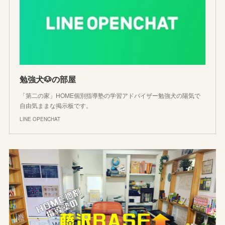
勉強犬🐶の部屋
「第二の家」HOME個別指導塾の学習アドバイザー勉強犬の陽気で
自由気ままな掲示板です。
LINE OPENCHAT