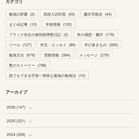
カテゴリ
勉強の辞書
(
2
)
高校入試対策
(
43
)
藤沢市散歩
(
44
)
まとめ記事
(
10
)
学校情報
(
102
)
ブラック先生の個別指導塾日記
(
2
)
本の感想・書評
(
176
)
ツール
(
127
)
作文・エッセイ
(
89
)
学び多きもの
(
365
)
勉強方法
(
676
)
受験情報
(
384
)
メッセージ
(
279
)
塾のストーリー
(
798
)
誰でもできる宇宙一簡単な最強の勉強法
(
10
)
アーカイブ
2026
(
147
)
(
5
)
2025
(
221
)
(
22
)
(
19
)
2024
(
269
)