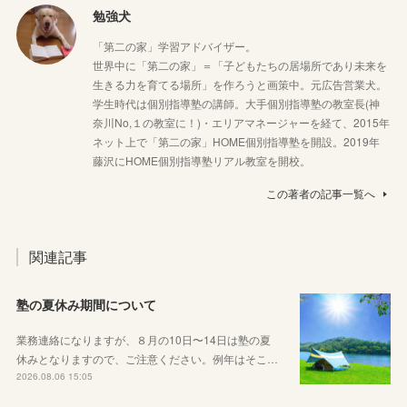
勉強犬
「第二の家」学習アドバイザー。
世界中に「第二の家」＝「子どもたちの居場所であり未来を
生きる力を育てる場所」を作ろうと画策中。元広告営業犬。
学生時代は個別指導塾の講師。大手個別指導塾の教室長(神
奈川No,１の教室に！)・エリアマネージャーを経て、2015年
ネット上で「第二の家」HOME個別指導塾を開設。2019年
藤沢にHOME個別指導塾リアル教室を開校。
この著者の記事一覧へ
関連記事
塾の夏休み期間について
業務連絡になりますが、８月の10日〜14日は塾の夏
休みとなりますので、ご注意ください。例年はそこ…
2026.08.06 15:05