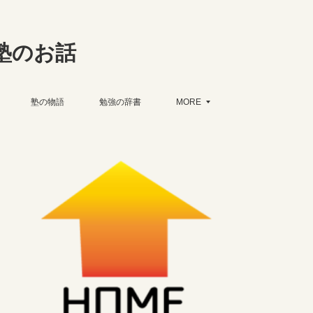
塾のお話
塾の物語
勉強の辞書
MORE