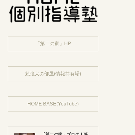
「第二の家」HP
勉強犬の部屋(情報共有場)
HOME BASE(YouTube)
「第二の家」ブログ｜藤沢市の個別指導塾のお話