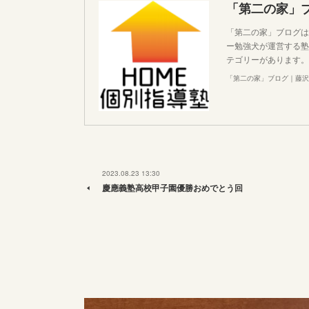
「第二の家」
「第二の家」ブログは
ー勉強犬が運営する塾
テゴリーがあります。
「第二の家」ブログ｜藤沢
2023.08.23 13:30
慶應義塾高校甲子園優勝おめでとう回