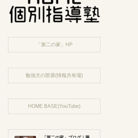
「第二の家」HP
勉強犬の部屋(情報共有場)
HOME BASE(YouTube)
「第二の家」ブログ｜藤沢市の個別指導塾のお話