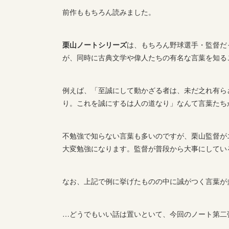
前作ももちろん読みました。
栗山ノートシリーズ
は、もちろん野球選手・監督だ
が、同時に古典文学や偉人たちの有名な言葉を知る
例えば、「至誠にして動かざる者は、未だ之れ有ら
り。これを誠にするは人の道なり」なんて言葉たち
不勉強で知らない言葉も多いのですが、栗山監督が
大変勉強になります。監督が普段から大事にしてい
なお、上記で例に挙げたものの中に誠がつく言葉が
…どうでもいい話は置いといて、今回のノート第二