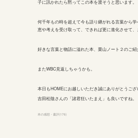
子に訊かれたら黙ってこの本を渡そうと思います。
何千年もの時を超えて今も語り継がれる言葉から学
恵や考えを受け取って、できれば更に進化させて、
好きな言葉と物語に溢れた本、栗山ノート２のご紹
またWBC見返しちゃうかも。
本日もHOMEにお越しいただき誠にありがとうござ
吉田松陰さんの「諸君狂いたまえ」も良いですね。
本の感想・書評
(
176
)