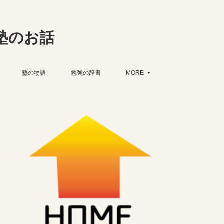
塾のお話
塾の物語
勉強の辞書
MORE