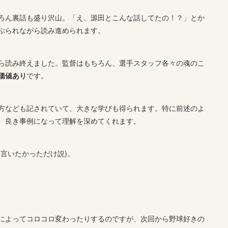
ろん裏話も盛り沢山。「え、源田とこんな話してたの！？」とか
ぶられながら読み進められます。
ら読み終えました。監督はもちろん、選手スタッフ各々の魂のこ
価値あり
です。
方なども記されていて、大きな学びも得られます。特に前述のよ
、良き事例になって理解を深めてくれます。
(言いたかっただけ説)。
によってコロコロ変わったりするのですが、次回から野球好きの