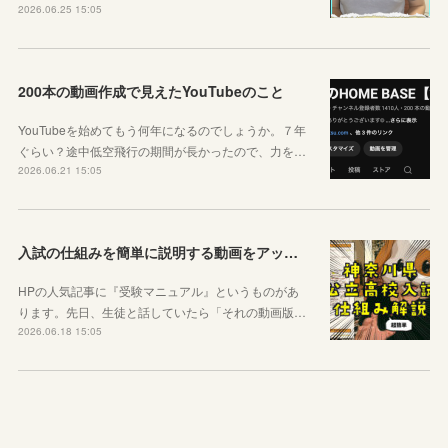
2026.06.25 15:05
200本の動画作成で見えたYouTubeのこと
YouTubeを始めてもう何年になるのでしょうか。７年
ぐらい？途中低空飛行の期間が長かったので、力を…
2026.06.21 15:05
入試の仕組みを簡単に説明する動画をアップしました
HPの人気記事に『受験マニュアル』というものがあ
ります。先日、生徒と話していたら「それの動画版…
2026.06.18 15:05