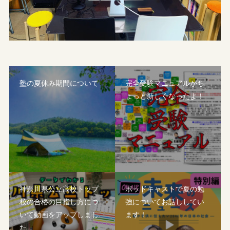
塾の夏休み期間について
完全受験マニュアルがち
ょっと新しくなったよ！
神奈川県公立高校トップ
ポッドキャストで夏の勉
校の合格の目指し方につ
強についてお話ししてい
いて動画をアップしまし
ます！
た