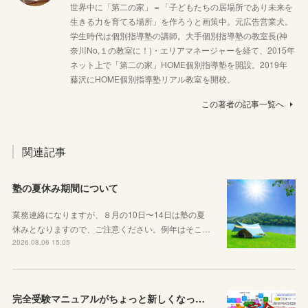
世界中に「第二の家」＝「子どもたちの居場所であり未来を
生きる力を育てる場所」を作ろうと画策中。元広告営業犬。
学生時代は個別指導塾の講師。大手個別指導塾の教室長(神
奈川No,１の教室に！)・エリアマネージャーを経て、2015年
ネット上で「第二の家」HOME個別指導塾を開設。2019年
藤沢にHOME個別指導塾リアル教室を開校。
この著者の記事一覧へ
関連記事
塾の夏休み期間について
業務連絡になりますが、８月の10日〜14日は塾の夏
休みとなりますので、ご注意ください。例年はそこ…
2026.08.06 15:05
完全受験マニュアルがちょっと新しくなったよ！