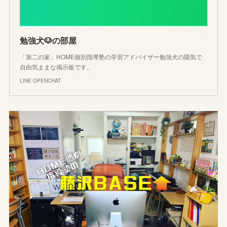
勉強犬🐶の部屋
「第二の家」HOME個別指導塾の学習アドバイザー勉強犬の陽気で
自由気ままな掲示板です。
LINE OPENCHAT