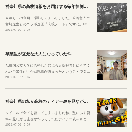
神奈川県の高校情報をお届けする毎年恒例のコラボ企画のお知らせ
今年もこの企画、撮影してまいりました。宮崎教室の
宮崎先生とのコラボ企画『高校ノート』ですね。昨…
2026.07.20 15:05
卒業生が立派な大人になっていた件
以前国公立大学に合格した際にも近況報告しにきてく
れた卒業生が、今回就職が決まったということで３…
2026.07.07 15:05
神奈川県の私立高校のティアー表を見ながら話す動画を作りました！
タイトルで全てを語ってしまいましたね。塾にある資
料を見ながら生徒が作ってくれたティアー表をもと…
2026.07.06 15:05