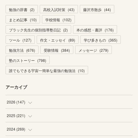
勉強の辞書
(
2
)
高校入試対策
(
43
)
藤沢市散歩
(
44
)
まとめ記事
(
10
)
学校情報
(
102
)
ブラック先生の個別指導塾日記
(
2
)
本の感想・書評
(
176
)
ツール
(
127
)
作文・エッセイ
(
89
)
学び多きもの
(
365
)
勉強方法
(
676
)
受験情報
(
384
)
メッセージ
(
279
)
塾のストーリー
(
798
)
誰でもできる宇宙一簡単な最強の勉強法
(
10
)
アーカイブ
2026
(
147
)
(
5
)
2025
(
221
)
(
22
)
(
19
)
2024
(
269
)