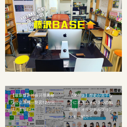
【最新版】神奈川県素敵
【保存版】歴史が苦手な
な公立高校一覧図12が完
子にオススメの３つの勉
成しました！
強法！オリジナルプリン
トもご紹介！