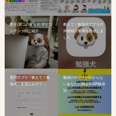
塾生(第二の家会員)限定コ
教えて！勉強犬アプリの
ンテンツのご紹介
30秒紹介動画を作成しま
した
質問アプリ『教えて！勉
勉強のやり方がわからな
強犬』を楽しんで！
いあなたに贈るSTAR勉強
法