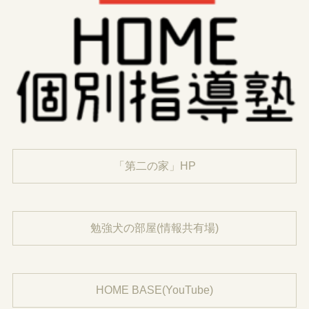
「第二の家」HP
勉強犬の部屋(情報共有場)
HOME BASE(YouTube)