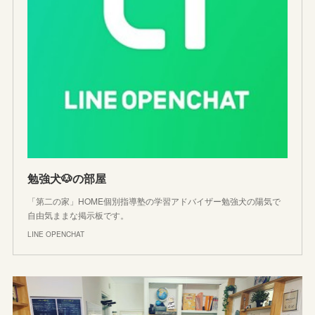
勉強犬🐶の部屋
「第二の家」HOME個別指導塾の学習アドバイザー勉強犬の陽気で
自由気ままな掲示板です。
LINE OPENCHAT