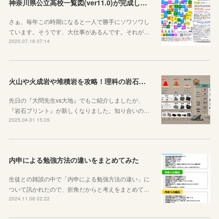
神奈川県公立高校一覧図(ver11.0)が完成しました！
さぁ、毎年この時期になると一人で勝手にソワソワし
ています。そうです、大仕事があるんです。それが…
2025.07.18 07:14
火山や火成岩や堆積岩を攻略！理科の岩石ノートを作りました
先日の『大問先生vs大地』でもご紹介しましたが、
『岩石プリント』が新しくなりました。知り合いの…
2025.04.01 15:05
内申による勉強方法の違いをまとめてみた
生徒との雑談の中で「内申による勉強方法の違い」に
ついて訊かれたので、折角だからと考えをまとめて…
2024.11.08 02:22