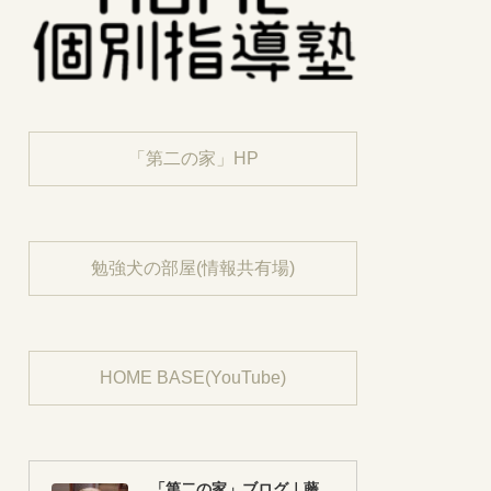
「第二の家」HP
勉強犬の部屋(情報共有場)
HOME BASE(YouTube)
「第二の家」ブログ｜藤沢市の個別指導塾のお話