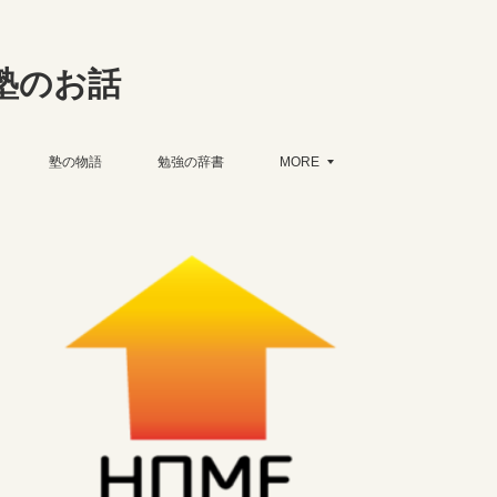
塾のお話
塾の物語
勉強の辞書
MORE