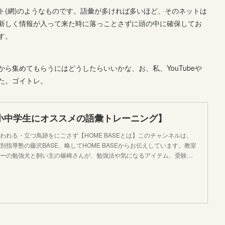
ト(網)のようなものです。語彙が多ければ多いほど、そのネットは
新しく情報が入って来た時に落っことさずに頭の中に確保してお
す。
ら集めてもらうにはどうしたらいいかな、お、私、YouTubeや
た。ゴイトレ。
【小中学生にオススメの語彙トレーニング】
われる・立つ鳥跡をにごさず【HOME BASEとは】このチャンネルは、
別指導塾の藤沢BASE、略してHOME BASEからお伝えしています。教室
ーの勉強犬と飼い主の篠崎さんが、勉強法や気になるアイテム、受験…