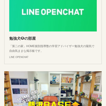
勉強犬🐶の部屋
「第二の家」HOME個別指導塾の学習アドバイザー勉強犬の陽気で
自由気ままな掲示板です。
LINE OPENCHAT