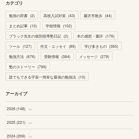
カテゴリ
勉強の辞書
(
2
)
高校入試対策
(
43
)
藤沢市散歩
(
44
)
まとめ記事
(
10
)
学校情報
(
102
)
ブラック先生の個別指導塾日記
(
2
)
本の感想・書評
(
176
)
ツール
(
127
)
作文・エッセイ
(
89
)
学び多きもの
(
365
)
勉強方法
(
676
)
受験情報
(
384
)
メッセージ
(
279
)
塾のストーリー
(
799
)
誰でもできる宇宙一簡単な最強の勉強法
(
10
)
アーカイブ
2026
(
148
)
(
6
)
2025
(
221
)
(
22
)
(
19
)
2024
(
269
)