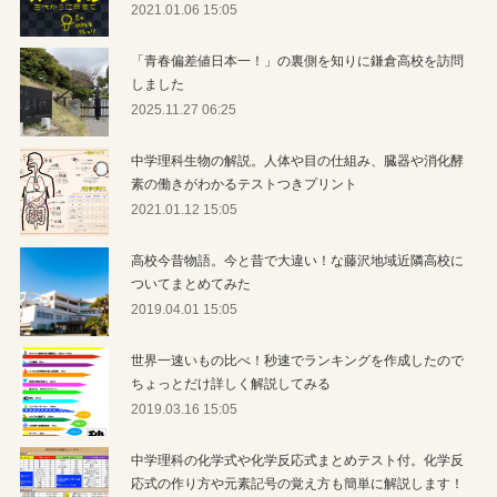
2021.01.06 15:05
「青春偏差値日本一！」の裏側を知りに鎌倉高校を訪問
しました
2025.11.27 06:25
中学理科生物の解説。人体や目の仕組み、臓器や消化酵
素の働きがわかるテストつきプリント
2021.01.12 15:05
高校今昔物語。今と昔で大違い！な藤沢地域近隣高校に
ついてまとめてみた
2019.04.01 15:05
世界一速いもの比べ！秒速でランキングを作成したので
ちょっとだけ詳しく解説してみる
2019.03.16 15:05
中学理科の化学式や化学反応式まとめテスト付。化学反
応式の作り方や元素記号の覚え方も簡単に解説します！