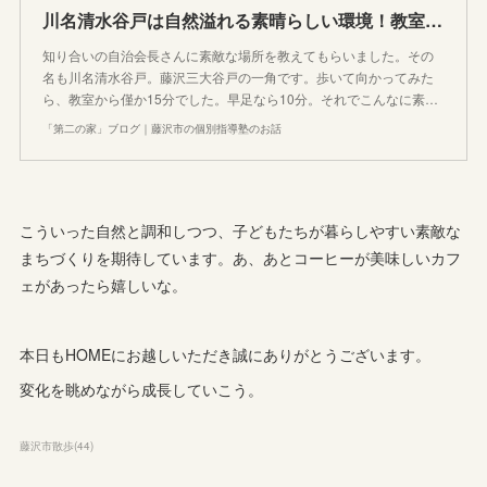
川名清水谷戸は自然溢れる素晴らしい環境！教室から徒歩15分で森の中！
知り合いの自治会長さんに素敵な場所を教えてもらいました。その
名も川名清水谷戸。藤沢三大谷戸の一角です。歩いて向かってみた
ら、教室から僅か15分でした。早足なら10分。それでこんなに素…
「第二の家」ブログ｜藤沢市の個別指導塾のお話
こういった自然と調和しつつ、子どもたちが暮らしやすい素敵な
まちづくりを期待しています。あ、あとコーヒーが美味しいカフ
ェがあったら嬉しいな。
本日もHOMEにお越しいただき誠にありがとうございます。
変化を眺めながら成長していこう。
藤沢市散歩
(
44
)