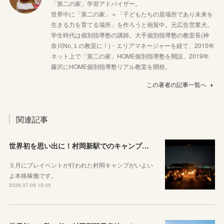
「第二の家」学習アドバイザー。
世界中に「第二の家」＝「子どもたちの居場所であり未来を
生きる力を育てる場所」を作ろうと画策中。元広告営業犬。
学生時代は個別指導塾の講師。大手個別指導塾の教室長(神
奈川No,１の教室に！)・エリアマネージャーを経て、2015年
ネット上で「第二の家」HOME個別指導塾を開設。2019年
藤沢にHOME個別指導塾リアル教室を開校。
この著者の記事一覧へ
関連記事
世界初を思い出に！村岡新駅でのキャンプが参加メンバー募集中です！
５月にプレイベントが行われた村岡キャンプがいよい
よ本格稼働です。
2026.07.09 15:05