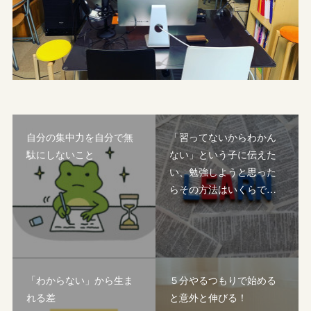
自分の集中力を自分で無
「習ってないからわかん
駄にしないこと
ない」という子に伝えた
い、勉強しようと思った
らその方法はいくらで…
「わからない」から生ま
５分やるつもりで始める
れる差
と意外と伸びる！