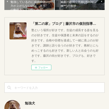
勉強しているのに成績や学
近所の村岡公民館(市民セン
力が上がらないのは、本当
ター)の進捗
の勉強をしていないから…
「第二の家」ブログ｜藤沢市の個別指導塾のお話
塾という場所が好きです。生徒の成長する姿を見る
のが好きです。生徒や保護者と未来の話をするのが
好きです。合格や目標を達成して一緒に喜ぶのが好
きです。講師と語り合うのが好きです。教材とにら
めっこするのも好きです。新しい人と出会うのも好
きです。藤沢の街が好きです。ブログも、好きで
す。
フォロー
勉強犬