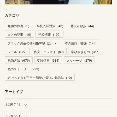
カテゴリ
勉強の辞書
(
2
)
高校入試対策
(
43
)
藤沢市散歩
(
44
)
まとめ記事
(
10
)
学校情報
(
102
)
ブラック先生の個別指導塾日記
(
2
)
本の感想・書評
(
176
)
ツール
(
127
)
作文・エッセイ
(
89
)
学び多きもの
(
365
)
勉強方法
(
676
)
受験情報
(
384
)
メッセージ
(
279
)
塾のストーリー
(
799
)
誰でもできる宇宙一簡単な最強の勉強法
(
10
)
アーカイブ
2026
(
148
)
(
6
)
2025
(
221
)