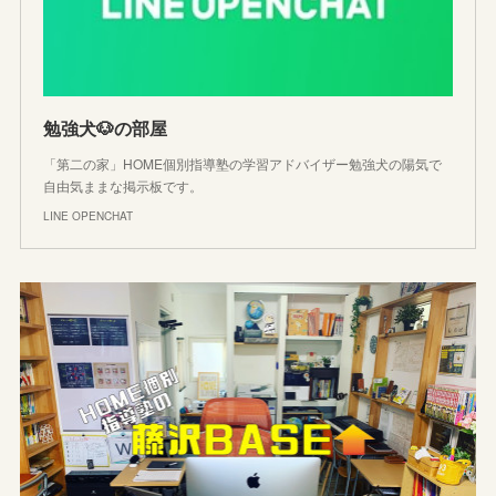
勉強犬🐶の部屋
「第二の家」HOME個別指導塾の学習アドバイザー勉強犬の陽気で
自由気ままな掲示板です。
LINE OPENCHAT