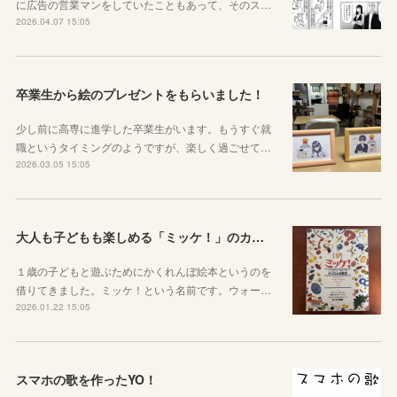
に広告の営業マンをしていたこともあって、そのス…
2026.04.07 15:05
卒業生から絵のプレゼントをもらいました！
少し前に高専に進学した卒業生がいます。もうすぐ就
職というタイミングのようですが、楽しく過ごせて…
2026.03.05 15:05
大人も子どもも楽しめる「ミッケ！」のカニに翻弄された話
１歳の子どもと遊ぶためにかくれんぼ絵本というのを
借りてきました。ミッケ！という名前です。ウォー…
2026.01.22 15:05
スマホの歌を作ったYO！