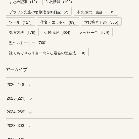
まとめ記事
(
10
)
学校情報
(
102
)
ブラック先生の個別指導塾日記
(
2
)
本の感想・書評
(
176
)
ツール
(
127
)
作文・エッセイ
(
89
)
学び多きもの
(
365
)
勉強方法
(
676
)
受験情報
(
384
)
メッセージ
(
279
)
塾のストーリー
(
799
)
誰でもできる宇宙一簡単な最強の勉強法
(
10
)
アーカイブ
2026
(
148
)
(
6
)
2025
(
221
)
(
22
)
(
19
)
2024
(
269
)
(
20
)
(
20
)
(
16
)
2023
(
303
)
(
19
)
(
19
)
(
16
)
(
27
)
2022
(
293
)