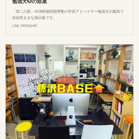
勉強犬🐶の部屋
「第二の家」HOME個別指導塾の学習アドバイザー勉強犬の陽気で
自由気ままな掲示板です。
LINE OPENCHAT