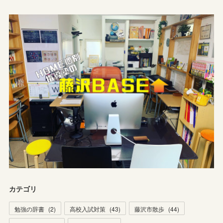
カテゴリ
勉強の辞書
(
2
)
高校入試対策
(
43
)
藤沢市散歩
(
44
)