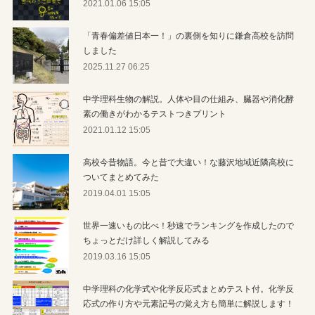
2021.01.06 15:05
「青春偏差値日本一！」の裏側を知りに鎌倉高校を訪問
しました
2025.11.27 06:25
中学理科生物の解説。人体や目の仕組み、臓器や消化酵
素の働きがわかるテストつきプリント
2021.01.12 15:05
高校今昔物語。今と昔で大違い！な藤沢地域近隣高校に
ついてまとめてみた
2019.04.01 15:05
世界一速いもの比べ！秒速でランキングを作成したので
ちょっとだけ詳しく解説してみる
2019.03.16 15:05
中学理科の化学式や化学反応式まとめテスト付。化学反
応式の作り方や元素記号の覚え方も簡単に解説します！