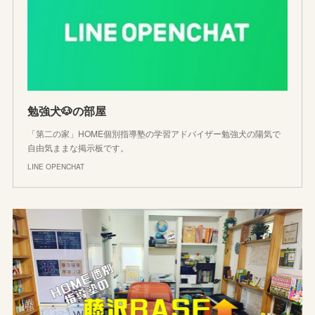
勉強犬🐶の部屋
「第二の家」HOME個別指導塾の学習アドバイザー勉強犬の陽気で
自由気ままな掲示板です。
LINE OPENCHAT