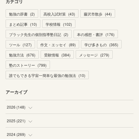
カテゴリ
勉強の辞書
(
2
)
高校入試対策
(
43
)
藤沢市散歩
(
44
)
まとめ記事
(
10
)
学校情報
(
102
)
ブラック先生の個別指導塾日記
(
2
)
本の感想・書評
(
176
)
ツール
(
127
)
作文・エッセイ
(
89
)
学び多きもの
(
365
)
勉強方法
(
676
)
受験情報
(
384
)
メッセージ
(
279
)
塾のストーリー
(
799
)
誰でもできる宇宙一簡単な最強の勉強法
(
10
)
アーカイブ
2026
(
148
)
(
6
)
2025
(
221
)
(
22
)
(
19
)
2024
(
269
)