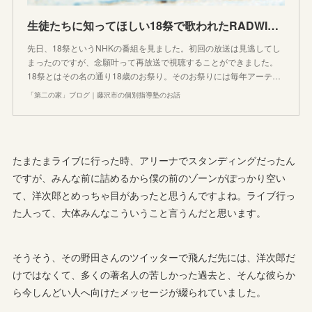
生徒たちに知ってほしい18祭で歌われたRADWIMPS『正解』の歌詞について
先日、18祭というNHKの番組を見ました。初回の放送は見逃してし
まったのですが、念願叶って再放送で視聴することができました。
18祭とはその名の通り18歳のお祭り。そのお祭りには毎年アーテ…
「第二の家」ブログ｜藤沢市の個別指導塾のお話
たまたまライブに行った時、アリーナでスタンディングだったん
ですが、みんな前に詰めるから僕の前のゾーンがぽっかり空い
て、洋次郎とめっちゃ目があったと思うんですよね。ライブ行っ
た人って、大体みんなこういうこと言うんだと思います。
そうそう、その野田さんのツイッターで飛んだ先には、洋次郎だ
けではなくて、多くの著名人の苦しかった過去と、そんな彼らか
ら今しんどい人へ向けたメッセージが綴られていました。