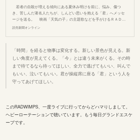
若者の自殺が増える傾向にある夏休み明けを前に、悩み、傷つ
き、苦しんだ著名人たちが、しんどい思いを抱える「君」へメッセ
ージを送る。 映画「天気の子」の主題歌などを手がけるＲＡＤ…
読売新聞オンライン
「時間」を経ると物事は変化する。新しい景色が見える。新
しい角度が見えてくる。「今」とは違う未来がくる。その時
まで待てるなら待ってほしい、全力で逃げてもいい、叫んで
もいい、泣いてもいい。君が操縦席に座る「君」という人を
守ってあげてほしい。
このRADWIMPS、一度ライブに行ってからどハマりしまして。
ヘビーローテーションで聴いています。もう毎日グランドエスケ
ープです。