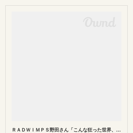
ＲＡＤＷＩＭＰＳ野田さん「こんな狂った世界、苦しいのは自然」「一生は続かない」…ＳＴＯＰ自殺 #しんどい君へ : 教育・受験・就活