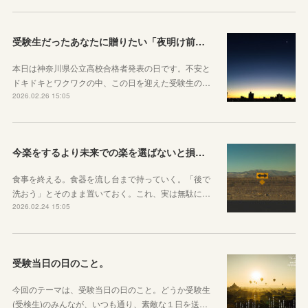
受験生だったあなたに贈りたい「夜明け前」のお話
本日は神奈川県公立高校合格者発表の日です。不安と
ドキドキとワクワクの中、この日を迎えた受験生の…
2026.02.26 15:05
今楽をするより未来での楽を選ばないと損をしてしまうかもしれない理由
食事を終える。食器を流し台まで持っていく。「後で
洗おう」とそのまま置いておく。これ、実は無駄に…
2026.02.24 15:05
受験当日の日のこと。
今回のテーマは、受験当日の日のこと。どうか受験生
(受検生)のみんなが、いつも通り、素敵な１日を送…