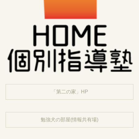
「第二の家」HP
勉強犬の部屋(情報共有場)