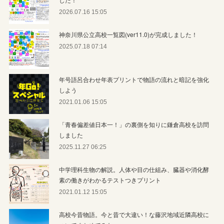
2026.07.16 15:05
神奈川県公立高校一覧図(ver11.0)が完成しました！
2025.07.18 07:14
年号語呂合わせ年表プリントで物語の流れと暗記を強化
しよう
2021.01.06 15:05
「青春偏差値日本一！」の裏側を知りに鎌倉高校を訪問
しました
2025.11.27 06:25
中学理科生物の解説。人体や目の仕組み、臓器や消化酵
素の働きがわかるテストつきプリント
2021.01.12 15:05
高校今昔物語。今と昔で大違い！な藤沢地域近隣高校に