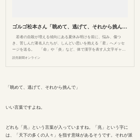
ゴルゴ松本さん「眺めて、逃げて、それから挑んで」…ＳＴＯＰ自殺 #しんどい君へ : 教育・受験・就活
若者の自殺が増える傾向にある夏休み明けを前に、悩み、傷つ
き、苦しんだ著名人たちが、しんどい思いを抱える「君」へメッセ
ージを送る。 「命」や「炎」など、体で漢字を表す人文字ギャ…
読売新聞オンライン
「眺めて、逃げて、それから挑んで」
いい言葉ですよね。
どれも「兆」という言葉が入っていますね。「兆」という字に
は、「天下の多くの人々」を指す意味があるそうです。それが派