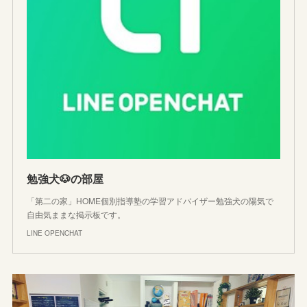
勉強犬🐶の部屋
「第二の家」HOME個別指導塾の学習アドバイザー勉強犬の陽気で
自由気ままな掲示板です。
LINE OPENCHAT