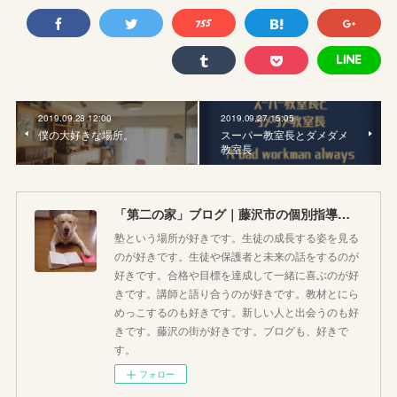
2019.09.28 12:00
2019.09.27 15:05
僕の大好きな場所。
スーパー教室長とダメダメ
教室長
「第二の家」ブログ｜藤沢市の個別指導塾のお話
塾という場所が好きです。生徒の成長する姿を見る
のが好きです。生徒や保護者と未来の話をするのが
好きです。合格や目標を達成して一緒に喜ぶのが好
きです。講師と語り合うのが好きです。教材とにら
めっこするのも好きです。新しい人と出会うのも好
きです。藤沢の街が好きです。ブログも、好きで
す。
フォロー