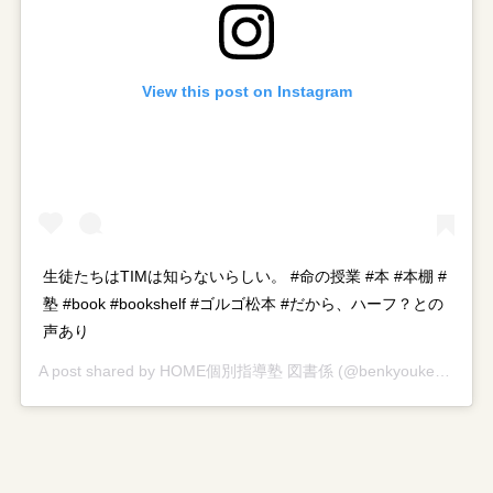
View this post on Instagram
生徒たちはTIMは知らないらしい。 #命の授業 #本 #本棚 #
塾 #book #bookshelf #ゴルゴ松本 #だから、ハーフ？との
声あり
A post shared by
HOME個別指導塾 図書係
(@benkyouken) on
Se