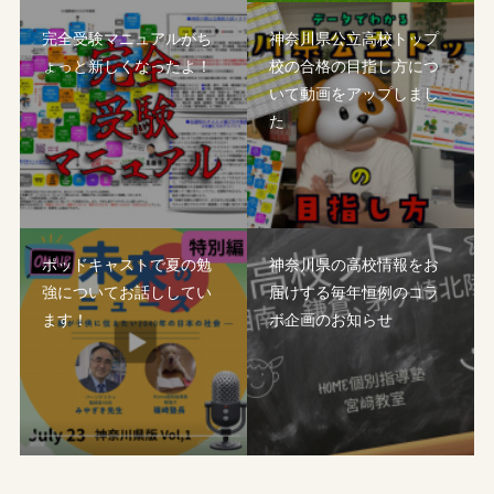
完全受験マニュアルがち
神奈川県公立高校トップ
ょっと新しくなったよ！
校の合格の目指し方につ
いて動画をアップしまし
た
ポッドキャストで夏の勉
神奈川県の高校情報をお
強についてお話ししてい
届けする毎年恒例のコラ
ます！
ボ企画のお知らせ