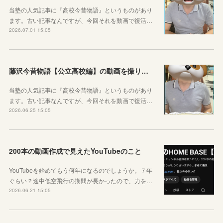
当塾の人気記事に『高校今昔物語』というものがあり
ます。古い記事なんですが、今回それを動画で復活…
2026.07.01 15:05
藤沢今昔物語【公立高校編】の動画を撮りました！
当塾の人気記事に『高校今昔物語』というものがあり
ます。古い記事なんですが、今回それを動画で復活…
2026.06.25 15:05
200本の動画作成で見えたYouTubeのこと
YouTubeを始めてもう何年になるのでしょうか。７年
ぐらい？途中低空飛行の期間が長かったので、力を…
2026.06.21 15:05