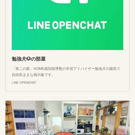
勉強犬🐶の部屋
「第二の家」HOME個別指導塾の学習アドバイザー勉強犬の陽気で
自由気ままな掲示板です。
LINE OPENCHAT