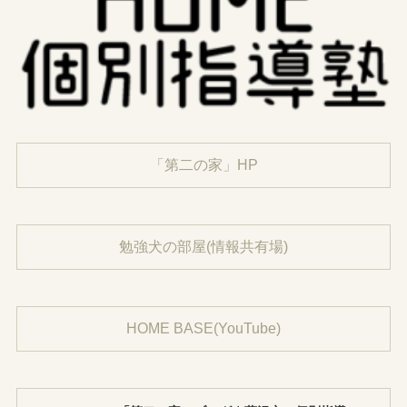
「第二の家」HP
勉強犬の部屋(情報共有場)
HOME BASE(YouTube)