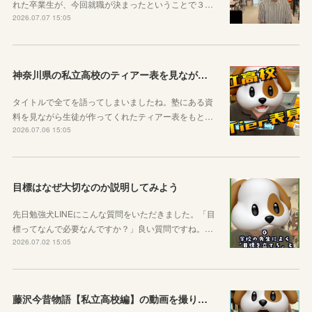
れた卒業生が、今回就職が決まったということで３…
2026.07.07 15:05
神奈川県の私立高校のティアー表を見ながら話す動画を作りました！
タイトルで全てを語ってしまいましたね。塾にある資
料を見ながら生徒が作ってくれたティアー表をもと…
2026.07.06 15:05
目標はなぜ大切なのか説明してみよう
先日勉強犬LINEにこんな質問をいただきました。「目
標ってなんで必要なんですか？」良い質問ですね。…
2026.07.02 15:05
藤沢今昔物語【私立高校編】の動画を撮りました！