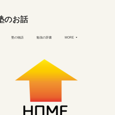
塾のお話
塾の物語
勉強の辞書
MORE