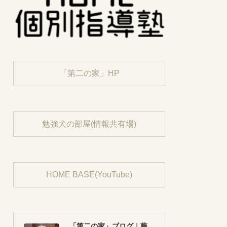
「第二の家」HP
勉強犬の部屋(情報共有場)
HOME BASE(YouTube)
「第二の家」ブログ｜藤沢市の個別指導塾のお話