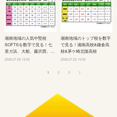
湘南地域の人気中堅校
湘南地域のトップ校を数字
SOFTSを数字で見る！七
で見る！湘南高校&鎌倉高
里ガ浜、大船、藤沢西、…
校&茅ケ崎北陵高校
2026.07.26 15:05
2026.07.23 15:05
1
2
3