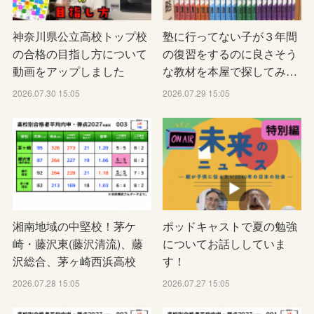
神奈川県公立高校トップ校
塾に行ってない子が３年間
の合格の目指し方について
の復習をするのに良さそう
動画をアップしました
な教材を本屋で探してみ…
2026.07.30 15:05
2026.07.29 15:05
湘南地域の中堅校！茅ケ
ポッドキャストで夏の勉強
崎・藤沢東(藤沢清流)、藤
についてお話ししていま
沢総合、茅ヶ崎西浜高校
す！
2026.07.28 15:05
2026.07.27 15:05