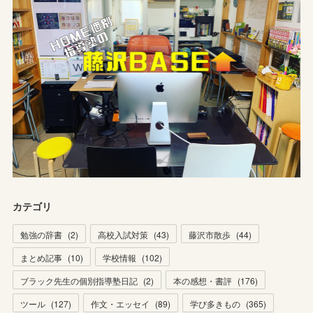
カテゴリ
勉強の辞書
(
2
)
高校入試対策
(
43
)
藤沢市散歩
(
44
)
まとめ記事
(
10
)
学校情報
(
102
)
ブラック先生の個別指導塾日記
(
2
)
本の感想・書評
(
176
)
ツール
(
127
)
作文・エッセイ
(
89
)
学び多きもの
(
365
)