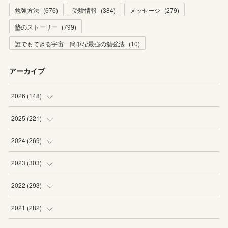
勉強方法
(
676
)
受験情報
(
384
)
メッセージ
(
279
)
塾のストーリー
(
799
)
誰でもできる宇宙一簡単な最強の勉強法
(
10
)
アーカイブ
2026
(
148
)
(
6
)
2025
(
221
)
(
22
)
(
19
)
2024
(
269
)
(
20
)
(
20
)
(
16
)
2023
(
303
)
(
19
)
(
19
)
(
16
)
(
27
)
2022
(
293
)
(
21
)
(
20
)
(
21
)
(
25
)
(
18
)
2021
(
282
)
(
20
)
(
18
)
(
20
)
(
29
)