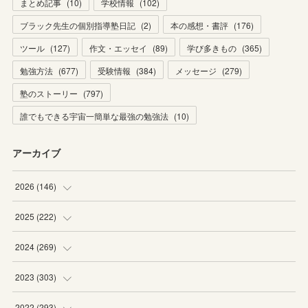
まとめ記事
(
10
)
学校情報
(
102
)
ブラック先生の個別指導塾日記
(
2
)
本の感想・書評
(
176
)
ツール
(
127
)
作文・エッセイ
(
89
)
学び多きもの
(
365
)
勉強方法
(
677
)
受験情報
(
384
)
メッセージ
(
279
)
塾のストーリー
(
797
)
誰でもできる宇宙一簡単な最強の勉強法
(
10
)
アーカイブ
2026
(
146
)
(
4
)
2025
(
222
)
(
22
)
(
19
)
2024
(
269
)
(
20
)
(
20
)
(
16
)
2023
(
303
)
(
19
)
(
19
)
(
16
)
(
27
)
2022
(
293
)