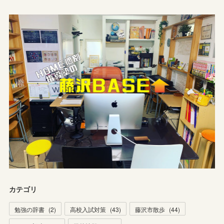
カテゴリ
勉強の辞書
(
2
)
高校入試対策
(
43
)
藤沢市散歩
(
44
)