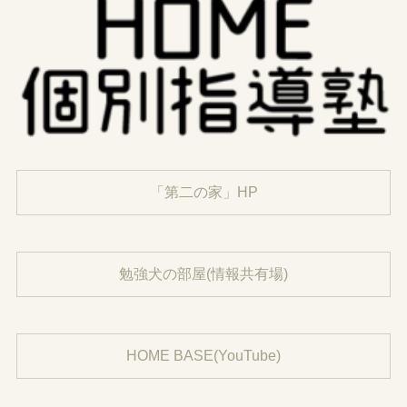
「第二の家」HP
勉強犬の部屋(情報共有場)
HOME BASE(YouTube)