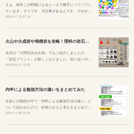
さぁ、毎年この時期になると一人で勝手にソワソワし
ています。そうです、大仕事があるんです。それが…
2025.07.18 07:14
火山や火成岩や堆積岩を攻略！理科の岩石ノートを作りました
先日の『大問先生vs大地』でもご紹介しましたが、
『岩石プリント』が新しくなりました。知り合いの…
2025.04.01 15:05
内申による勉強方法の違いをまとめてみた
生徒との雑談の中で「内申による勉強方法の違い」に
ついて訊かれたので、折角だからと考えをまとめて…
2024.11.08 02:22