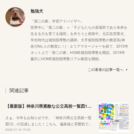
勉強犬
「第二の家」学習アドバイザー。
世界中に「第二の家」＝「子どもたちの居場所であり未来を
生きる力を育てる場所」を作ろうと画策中。元広告営業犬。
学生時代は個別指導塾の講師。大手個別指導塾の教室長(神
奈川No,１の教室に！)・エリアマネージャーを経て、2015年
ネット上で「第二の家」HOME個別指導塾を開設。2019年
藤沢にHOME個別指導塾リアル教室を開校。
この著者の記事一覧へ
関連記事
【最新版】神奈川県素敵な公立高校一覧図12が完成しました！
さぁ、今年もお知らせです。「神奈川県公立高校一覧
図12」の完成しました！こちら、偏差値と雰囲気で…
2026.07.16 15:05