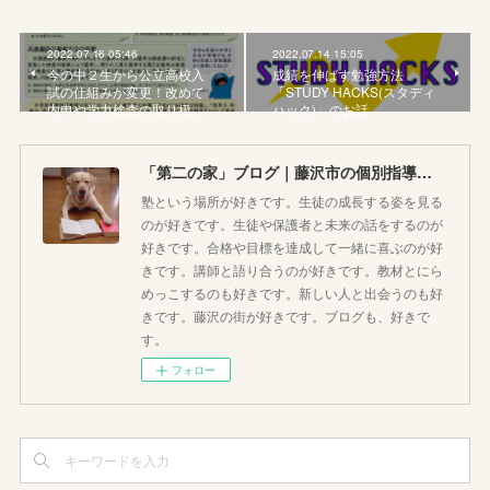
2022.07.16 05:46
2022.07.14 15:05
今の中２生から公立高校入
成績を伸ばす勉強方法
試の仕組みが変更！改めて
「STUDY HACKS(スタディ
内申や学力検査の取り扱…
ハック)」のお話
「第二の家」ブログ｜藤沢市の個別指導塾のお話
塾という場所が好きです。生徒の成長する姿を見る
のが好きです。生徒や保護者と未来の話をするのが
好きです。合格や目標を達成して一緒に喜ぶのが好
きです。講師と語り合うのが好きです。教材とにら
めっこするのも好きです。新しい人と出会うのも好
きです。藤沢の街が好きです。ブログも、好きで
す。
フォロー