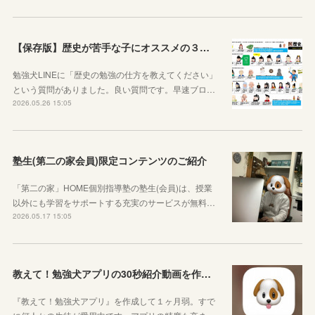
【保存版】歴史が苦手な子にオススメの３つの勉強法！オリジナルプリントもご紹介！
勉強犬LINEに「歴史の勉強の仕方を教えてください」
という質問がありました。良い質問です。早速ブロ…
2026.05.26 15:05
塾生(第二の家会員)限定コンテンツのご紹介
「第二の家」HOME個別指導塾の塾生(会員)は、授業
以外にも学習をサポートする充実のサービスが無料…
2026.05.17 15:05
教えて！勉強犬アプリの30秒紹介動画を作成しました
『教えて！勉強犬アプリ』を作成して１ヶ月弱。すで