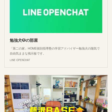
勉強犬🐶の部屋
「第二の家」HOME個別指導塾の学習アドバイザー勉強犬の陽気で
自由気ままな掲示板です。
LINE OPENCHAT