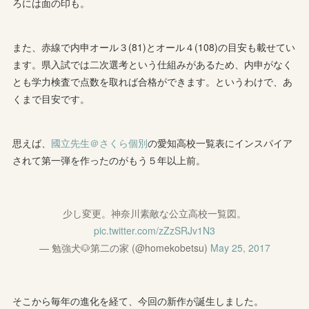
ろには面の印も。
また、赤線で内申オール３(81)とオール４(108)の目安も載せてい
ます。県入試では二次選考という仕組みがあるため、内申がなく
とも学力検査で点数を取れば合格ができます。というわけで、あ
くまで目安です。
思えば、
國立先生＠さくら個別
の愛知高校一覧表にインスパイア
されて第一弾を作ったのがもう５年以上前。
少し変更。神奈川素敵な公立高校一覧図。
pic.twitter.com/zZzSRJv1N3
— 勉強犬🐶第二の家 (@homekobetsu)
May 25, 2017
そこから毎年の進化を経て、今回の新作が誕生しました。