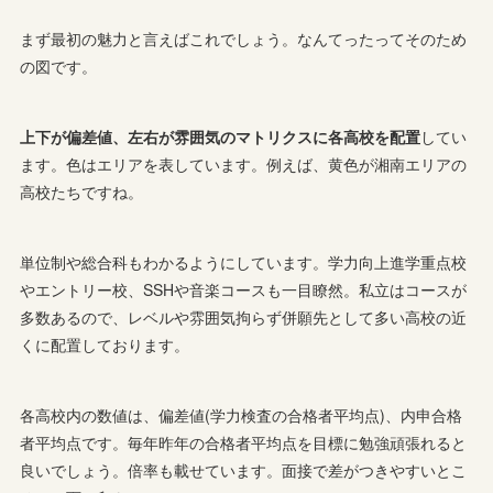
まず最初の魅力と言えばこれでしょう。なんてったってそのため
の図です。
上下が偏差値、左右が雰囲気のマトリクスに各高校を配置
してい
ます。色はエリアを表しています。例えば、黄色が湘南エリアの
高校たちですね。
単位制や総合科もわかるようにしています。学力向上進学重点校
やエントリー校、SSHや音楽コースも一目瞭然。私立はコースが
多数あるので、レベルや雰囲気拘らず併願先として多い高校の近
くに配置しております。
各高校内の数値は、偏差値(学力検査の合格者平均点)、内申合格
者平均点です。毎年昨年の合格者平均点を目標に勉強頑張れると
良いでしょう。倍率も載せています。面接で差がつきやすいとこ