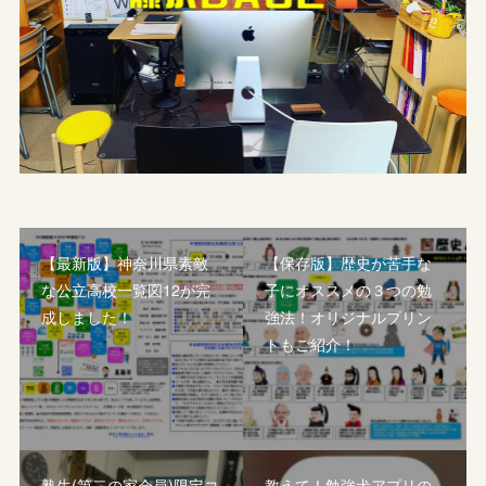
【最新版】神奈川県素敵
【保存版】歴史が苦手な
な公立高校一覧図12が完
子にオススメの３つの勉
成しました！
強法！オリジナルプリン
トもご紹介！
塾生(第二の家会員)限定コ
教えて！勉強犬アプリの