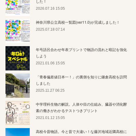
した！
2026.07.16 15:05
神奈川県公立高校一覧図(ver11.0)が完成しました！
2025.07.18 07:14
年号語呂合わせ年表プリントで物語の流れと暗記を強化
しよう
2021.01.06 15:05
「青春偏差値日本一！」の裏側を知りに鎌倉高校を訪問
しました
2025.11.27 06:25
中学理科生物の解説。人体や目の仕組み、臓器や消化酵
素の働きがわかるテストつきプリント
2021.01.12 15:05
高校今昔物語。今と昔で大違い！な藤沢地域近隣高校に