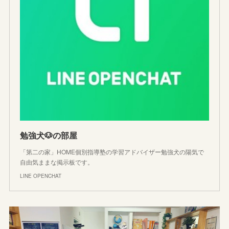
勉強犬🐶の部屋
「第二の家」HOME個別指導塾の学習アドバイザー勉強犬の陽気で
自由気ままな掲示板です。
LINE OPENCHAT