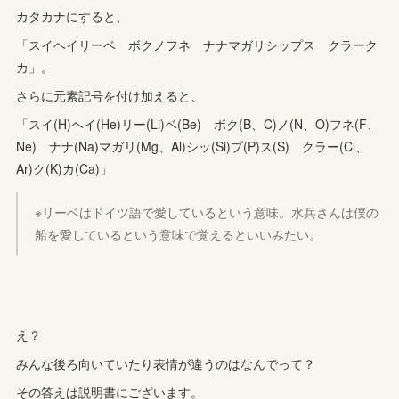
カタカナにすると、
「スイヘイリーベ ボクノフネ ナナマガリシップス クラーク
カ」。
さらに元素記号を付け加えると、
「スイ(H)ヘイ(He)リー(Li)ベ(Be) ボク(B、C)ノ(N、O)フネ(F、
Ne) ナナ(Na)マガリ(Mg、Al)シッ(Si)プ(P)ス(S) クラー(Cl、
Ar)ク(K)カ(Ca)」
※リーベはドイツ語で愛しているという意味。水兵さんは僕の
船を愛しているという意味で覚えるといいみたい。
え？
みんな後ろ向いていたり表情が違うのはなんでって？
その答えは説明書にございます。