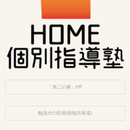
「第二の家」HP
勉強犬の部屋(情報共有場)