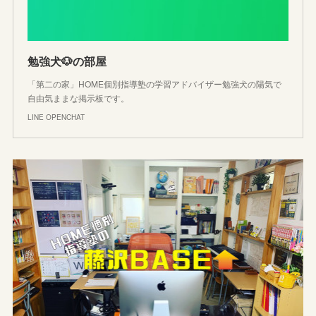
勉強犬🐶の部屋
「第二の家」HOME個別指導塾の学習アドバイザー勉強犬の陽気で
自由気ままな掲示板です。
LINE OPENCHAT