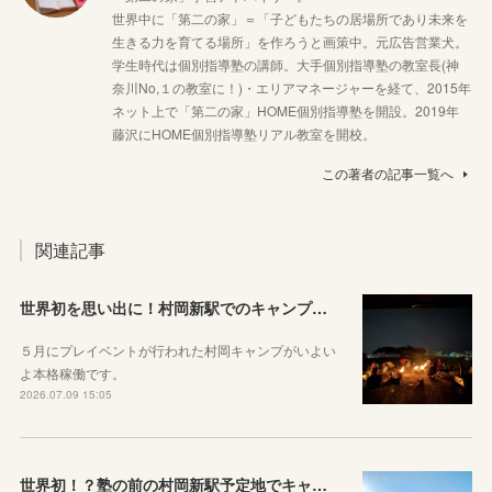
世界中に「第二の家」＝「子どもたちの居場所であり未来を
生きる力を育てる場所」を作ろうと画策中。元広告営業犬。
学生時代は個別指導塾の講師。大手個別指導塾の教室長(神
奈川No,１の教室に！)・エリアマネージャーを経て、2015年
ネット上で「第二の家」HOME個別指導塾を開設。2019年
藤沢にHOME個別指導塾リアル教室を開校。
この著者の記事一覧へ
関連記事
世界初を思い出に！村岡新駅でのキャンプが参加メンバー募集中です！
５月にプレイベントが行われた村岡キャンプがいよい
よ本格稼働です。
2026.07.09 15:05
世界初！？塾の前の村岡新駅予定地でキャンプをしたというお話