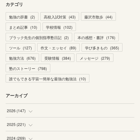
カテゴリ
勉強の辞書
(
2
)
高校入試対策
(
43
)
藤沢市散歩
(
44
)
まとめ記事
(
10
)
学校情報
(
102
)
ブラック先生の個別指導塾日記
(
2
)
本の感想・書評
(
176
)
ツール
(
127
)
作文・エッセイ
(
89
)
学び多きもの
(
365
)
勉強方法
(
676
)
受験情報
(
384
)
メッセージ
(
279
)
塾のストーリー
(
798
)
誰でもできる宇宙一簡単な最強の勉強法
(
10
)
アーカイブ
2026
(
147
)
(
5
)
2025
(
221
)
(
22
)
(
19
)
2024
(
269
)