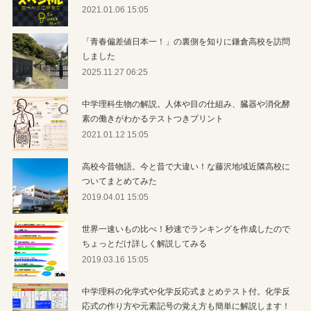
2021.01.06 15:05
「青春偏差値日本一！」の裏側を知りに鎌倉高校を訪問
しました
2025.11.27 06:25
中学理科生物の解説。人体や目の仕組み、臓器や消化酵
素の働きがわかるテストつきプリント
2021.01.12 15:05
高校今昔物語。今と昔で大違い！な藤沢地域近隣高校に
ついてまとめてみた
2019.04.01 15:05
世界一速いもの比べ！秒速でランキングを作成したので
ちょっとだけ詳しく解説してみる
2019.03.16 15:05
中学理科の化学式や化学反応式まとめテスト付。化学反
応式の作り方や元素記号の覚え方も簡単に解説します！