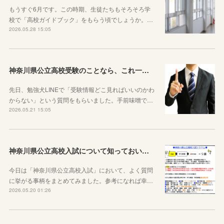
もうすぐ6月です。この時期、生徒たちもそろそろ学
校で「高校ガイドブック」をもらう頃でしょうか。…
2026.05.28 15:05
神奈川県公立高校受験のことなら、これ一本でOKです
先日、勉強犬LINEで「受験情報どこ見ればいいのかわ
からない」という質問をもらいました。手前味噌で…
2026.05.21 15:05
神奈川県公立高校入試について知っておいた方がいい10のこと
今日は「神奈川県公立高校入試」において、よく質問
に挙がる事柄をまとめてみました。参考になれば幸…
2026.05.20 01:26