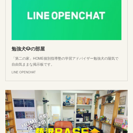
勉強犬🐶の部屋
「第二の家」HOME個別指導塾の学習アドバイザー勉強犬の陽気で
自由気ままな掲示板です。
LINE OPENCHAT