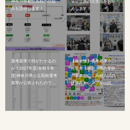
神奈川県私立高校の仕組
全公立展の注意点をお伝
みを説明します！
えします！
選考基準で何がわかるの
【最新版】選考基準？二
か？2027年度(令和９年
次選考？神奈川県の受験
度)神奈川県公立高校選考
の基本や公立高校入試の
基準が公表されたので…
仕組みをシンプルに説…