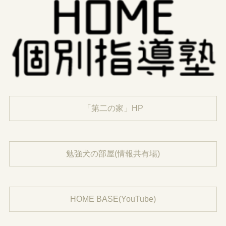
「第二の家」HP
勉強犬の部屋(情報共有場)
HOME BASE(YouTube)