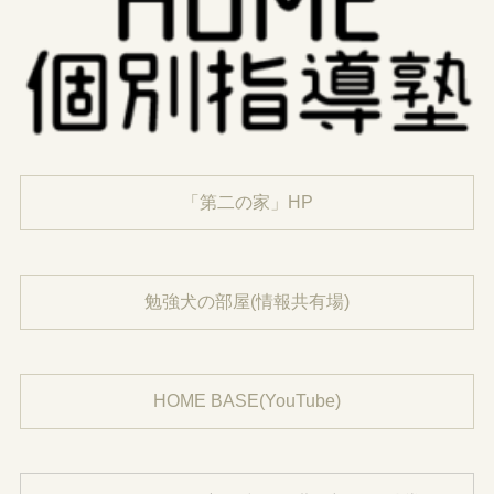
「第二の家」HP
勉強犬の部屋(情報共有場)
HOME BASE(YouTube)