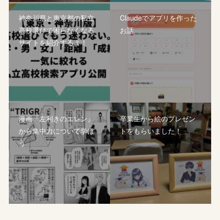
神奈川県と東京都の私立
Claudeでアプリを作った
高校選びで困らなくなる
お話
サイトを紹介するよ！
漫画『左利きのエレン』
卒業生から絵のプレゼン
から集中力について学ぼ
トをもらいました！
う