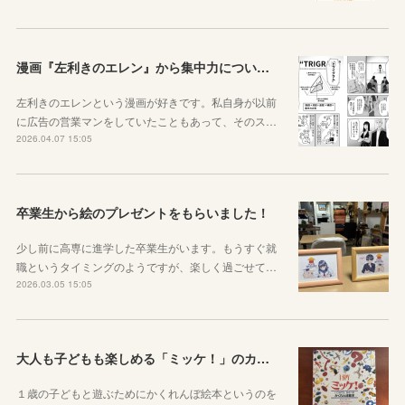
漫画『左利きのエレン』から集中力について学ぼう
左利きのエレンという漫画が好きです。私自身が以前
に広告の営業マンをしていたこともあって、そのス…
2026.04.07 15:05
卒業生から絵のプレゼントをもらいました！
少し前に高専に進学した卒業生がいます。もうすぐ就
職というタイミングのようですが、楽しく過ごせて…
2026.03.05 15:05
大人も子どもも楽しめる「ミッケ！」のカニに翻弄された話
１歳の子どもと遊ぶためにかくれんぼ絵本というのを