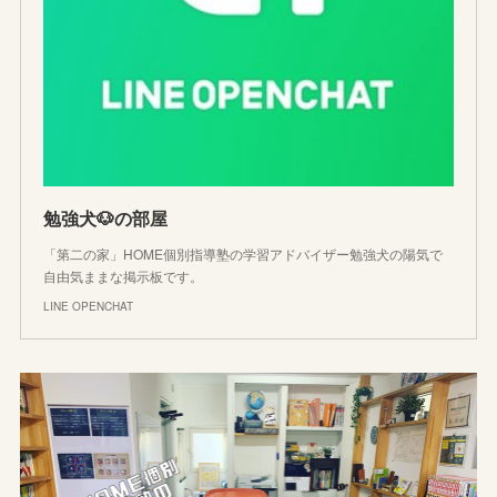
勉強犬🐶の部屋
「第二の家」HOME個別指導塾の学習アドバイザー勉強犬の陽気で
自由気ままな掲示板です。
LINE OPENCHAT