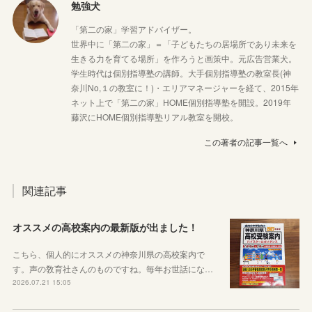
勉強犬
「第二の家」学習アドバイザー。
世界中に「第二の家」＝「子どもたちの居場所であり未来を
生きる力を育てる場所」を作ろうと画策中。元広告営業犬。
学生時代は個別指導塾の講師。大手個別指導塾の教室長(神
奈川No,１の教室に！)・エリアマネージャーを経て、2015年
ネット上で「第二の家」HOME個別指導塾を開設。2019年
藤沢にHOME個別指導塾リアル教室を開校。
この著者の記事一覧へ
関連記事
オススメの高校案内の最新版が出ました！
こちら、個人的にオススメの神奈川県の高校案内で
す。声の敎育社さんのものですね。毎年お世話にな…
2026.07.21 15:05