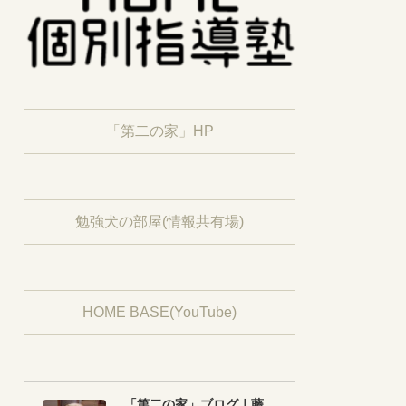
「第二の家」HP
勉強犬の部屋(情報共有場)
HOME BASE(YouTube)
「第二の家」ブログ｜藤沢市の個別指導塾のお話