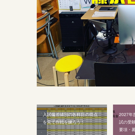
入試偏差値別の各科目の得点
2027
を見て作戦を練ろう！
試の受
要項・