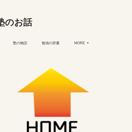
塾のお話
塾の物語
勉強の辞書
MORE