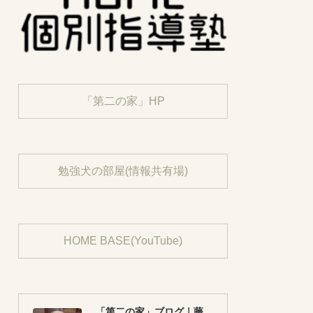
「第二の家」HP
勉強犬の部屋(情報共有場)
HOME BASE(YouTube)
「第二の家」ブログ｜藤沢市の個別指導塾のお話