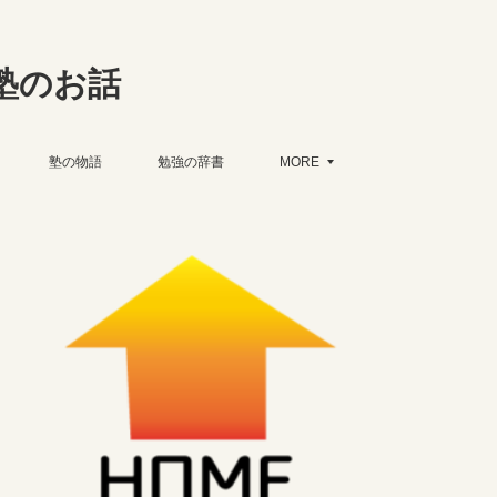
塾のお話
塾の物語
勉強の辞書
MORE