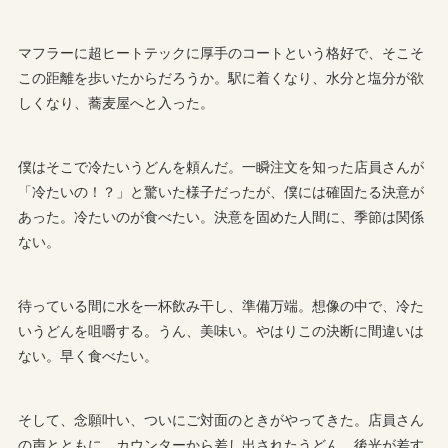
マフラーに超ヒートテックに厚手のコートという格好で、そこそ
この距離を歩いたからだろうか。駅に着くなり、水分と塩分が欲
しくなり、蕎麦屋へと入った。
僕はそこで冷たいうどんを頼んだ。一瞬注文を知った店員さんが
「冷たいの！？」と驚いた様子だったが、僕には確固たる決意が
あった。冷たいのが食べたい。決意を固めた人間に、季節は関係
ない。
待っている間に水を一杯飲み干し、準備万端。想像の中で、冷た
いうどんを咀嚼する。うん、美味い。やはりこの決断に間違いは
ない。早く食べたい。
そして、念願叶い、ついにご対面のときがやってきた。店員さん
の声とともに、カウンターから差し出されたうどん。後光が差す