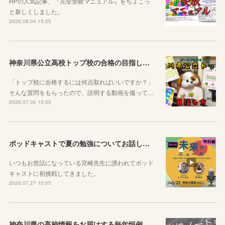
HPの人気記事、『完全受験マニュアル』をちょこっ
と新しくしました。
2026.08.04 15:05
神奈川県公立高校トップ校の合格の目指し方について動画をアップしました
「トップ校に合格するには何点取ればいいですか？」
そんな質問をもらったので、説明する動画を撮って…
2026.07.30 15:05
ポッドキャストで夏の勉強についてお話ししています！
いつもお世話になっている宮崎先生に誘われてポッド
キャストに初挑戦してきました。
2026.07.27 15:05
神奈川県の高校情報をお届けする毎年恒例のコラボ企画のお知らせ