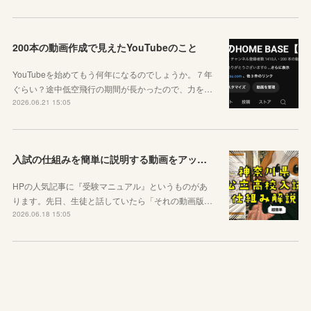
200本の動画作成で見えたYouTubeのこと
YouTubeを始めてもう何年になるのでしょうか。７年
ぐらい？途中低空飛行の期間が長かったので、力を…
2026.06.21 15:05
入試の仕組みを簡単に説明する動画をアップしました
HPの人気記事に『受験マニュアル』というものがあ
ります。先日、生徒と話していたら「それの動画版…
2026.06.18 15:05