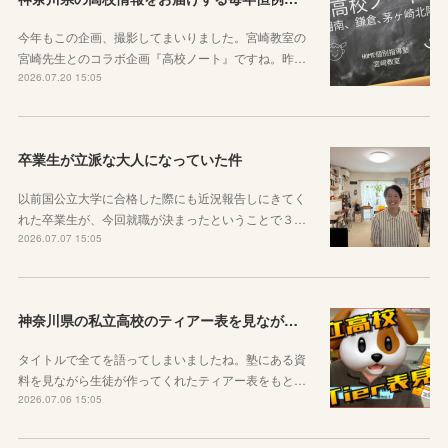
今年もこの企画、撮影してまいりました。宮崎教室の
宮崎先生とのコラボ企画『高校ノート』ですね。昨…
2026.07.20 15:05
卒業生が立派な大人になっていた件
以前国公立大学に合格した際にも近況報告しにきてく
れた卒業生が、今回就職が決まったということで３…
2026.07.07 15:05
神奈川県の私立高校のティアー表を見ながら話す動画を作りました！
タイトルで全てを語ってしまいましたね。塾にある資
料を見ながら生徒が作ってくれたティアー表をもと…
2026.07.06 15:05