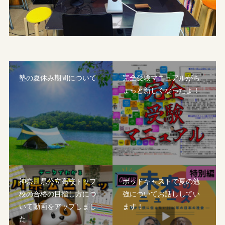
塾の夏休み期間について
完全受験マニュアルがち
ょっと新しくなったよ！
神奈川県公立高校トップ
ポッドキャストで夏の勉
校の合格の目指し方につ
強についてお話ししてい
いて動画をアップしまし
ます！
た