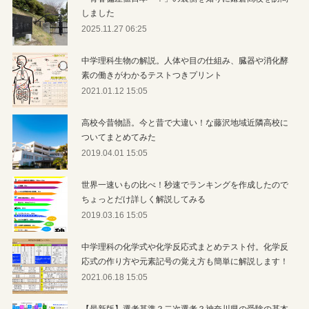
しました
2025.11.27 06:25
中学理科生物の解説。人体や目の仕組み、臓器や消化酵
素の働きがわかるテストつきプリント
2021.01.12 15:05
高校今昔物語。今と昔で大違い！な藤沢地域近隣高校に
ついてまとめてみた
2019.04.01 15:05
世界一速いもの比べ！秒速でランキングを作成したので
ちょっとだけ詳しく解説してみる
2019.03.16 15:05
中学理科の化学式や化学反応式まとめテスト付。化学反
応式の作り方や元素記号の覚え方も簡単に解説します！
2021.06.18 15:05
【最新版】選考基準？二次選考？神奈川県の受験の基本