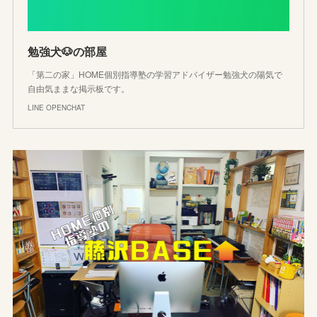
勉強犬🐶の部屋
「第二の家」HOME個別指導塾の学習アドバイザー勉強犬の陽気で
自由気ままな掲示板です。
LINE OPENCHAT