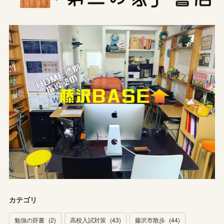
カテゴリ
勉強の辞書
(
2
)
高校入試対策
(
43
)
藤沢市散歩
(
44
)