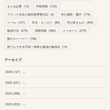
まとめ記事
(
10
)
学校情報
(
102
)
ブラック先生の個別指導塾日記
(
2
)
本の感想・書評
(
176
)
ツール
(
127
)
作文・エッセイ
(
89
)
学び多きもの
(
365
)
勉強方法
(
676
)
受験情報
(
384
)
メッセージ
(
279
)
塾のストーリー
(
798
)
誰でもできる宇宙一簡単な最強の勉強法
(
10
)
アーカイブ
2026
(
147
)
(
5
)
2025
(
221
)
(
22
)
(
19
)
2024
(
269
)
(
20
)
(
20
)
(
16
)
2023
(
303
)