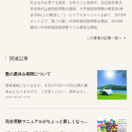
生きる力を育てる場所」を作ろうと画策中。元広告営業犬。
学生時代は個別指導塾の講師。大手個別指導塾の教室長(神
奈川No,１の教室に！)・エリアマネージャーを経て、2015年
ネット上で「第二の家」HOME個別指導塾を開設。2019年
藤沢にHOME個別指導塾リアル教室を開校。
この著者の記事一覧へ
関連記事
塾の夏休み期間について
業務連絡になりますが、８月の10日〜14日は塾の夏
休みとなりますので、ご注意ください。例年はそこ…
2026.08.06 15:05
完全受験マニュアルがちょっと新しくなったよ！