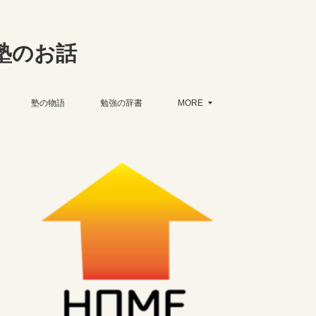
塾のお話
塾の物語
勉強の辞書
MORE