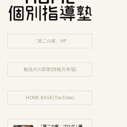
「第二の家」HP
勉強犬の部屋(情報共有場)
HOME BASE(YouTube)
「第二の家」ブログ｜藤沢市の個別指導塾のお話