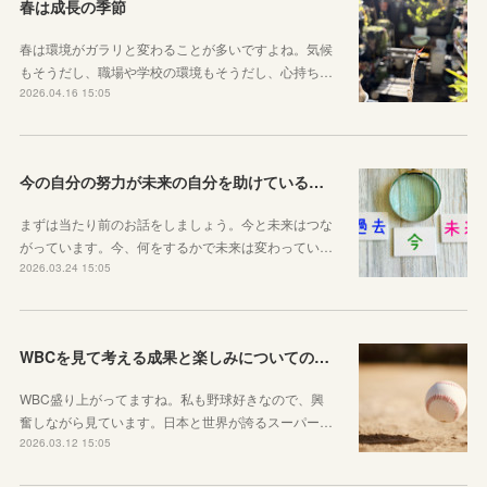
春は成長の季節
春は環境がガラリと変わることが多いですよね。気候
もそうだし、職場や学校の環境もそうだし、心持ち…
2026.04.16 15:05
今の自分の努力が未来の自分を助けているという感覚を持とう！
まずは当たり前のお話をしましょう。今と未来はつな
がっています。今、何をするかで未来は変わってい…
2026.03.24 15:05
WBCを見て考える成果と楽しみについてのお話
WBC盛り上がってますね。私も野球好きなので、興
奮しながら見ています。日本と世界が誇るスーパー…
2026.03.12 15:05