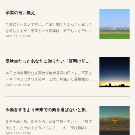
卒業の言い換え
卒業式シーズンですね。卒業と聞くとなんだか寂しさ
を感じますが、卒業という言葉は「旅立ち」と言い…
2026.03.10 15:05
受験生だったあなたに贈りたい「夜明け前」のお話
本日は神奈川県公立高校合格者発表の日です。不安と
ドキドキとワクワクの中、この日を迎えた受験生の…
2026.02.26 15:05
今楽をするより未来での楽を選ばないと損をしてしまうかもしれない理由
食事を終える。食器を流し台まで持っていく。「後で
洗おう」とそのまま置いておく。これ、実は無駄に…
2026.02.24 15:05