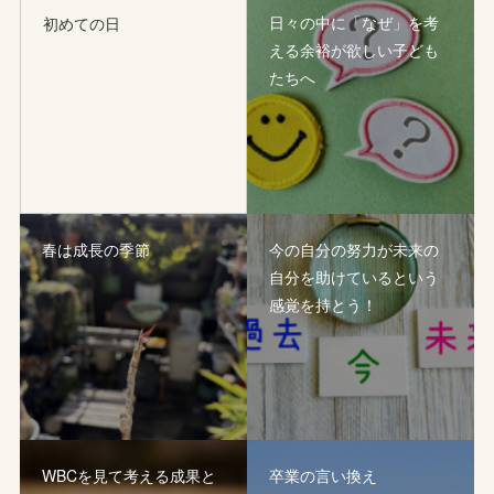
日々の中に「なぜ」を考
初めての日
える余裕が欲しい子ども
たちへ
春は成長の季節
今の自分の努力が未来の
自分を助けているという
感覚を持とう！
WBCを見て考える成果と
卒業の言い換え