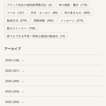
ブラック先生の個別指導塾日記
(
2
)
本の感想・書評
(
176
)
ツール
(
127
)
作文・エッセイ
(
89
)
学び多きもの
(
365
)
勉強方法
(
676
)
受験情報
(
384
)
メッセージ
(
279
)
塾のストーリー
(
799
)
誰でもできる宇宙一簡単な最強の勉強法
(
10
)
アーカイブ
2026
(
148
)
(
6
)
2025
(
221
)
(
22
)
(
19
)
2024
(
269
)
(
20
)
(
20
)
(
16
)
2023
(
303
)
(
19
)
(
19
)
(
16
)
(
27
)
2022
(
293
)