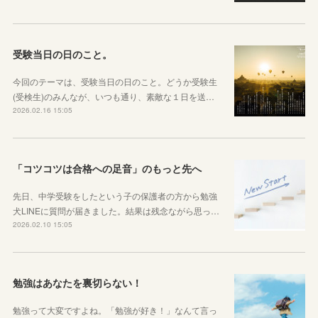
受験当日の日のこと。
今回のテーマは、受験当日の日のこと。どうか受験生
(受検生)のみんなが、いつも通り、素敵な１日を送…
2026.02.16 15:05
「コツコツは合格への足音」のもっと先へ
先日、中学受験をしたという子の保護者の方から勉強
犬LINEに質問が届きました。結果は残念ながら思っ…
2026.02.10 15:05
勉強はあなたを裏切らない！
勉強って大変ですよね。「勉強が好き！」なんて言っ