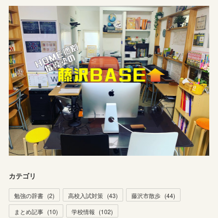
カテゴリ
勉強の辞書
(
2
)
高校入試対策
(
43
)
藤沢市散歩
(
44
)
まとめ記事
(
10
)
学校情報
(
102
)