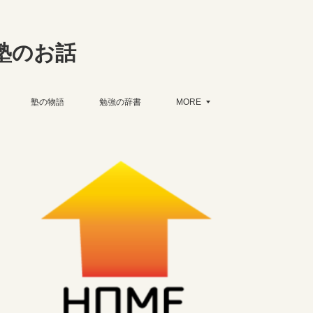
塾のお話
塾の物語
勉強の辞書
MORE