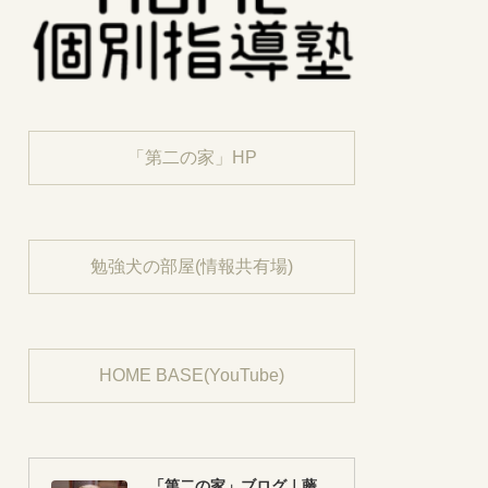
「第二の家」HP
勉強犬の部屋(情報共有場)
HOME BASE(YouTube)
「第二の家」ブログ｜藤沢市の個別指導塾のお話