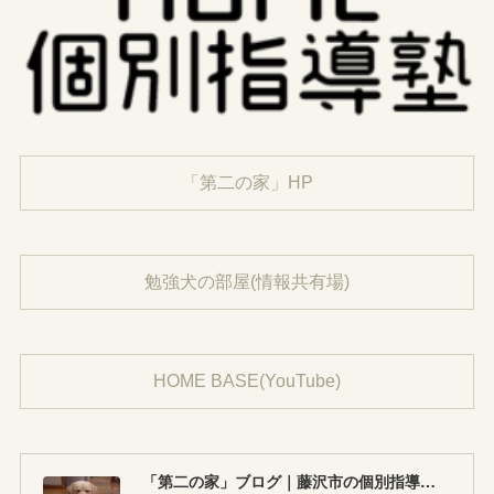
「第二の家」HP
勉強犬の部屋(情報共有場)
HOME BASE(YouTube)
「第二の家」ブログ｜藤沢市の個別指導塾のお話