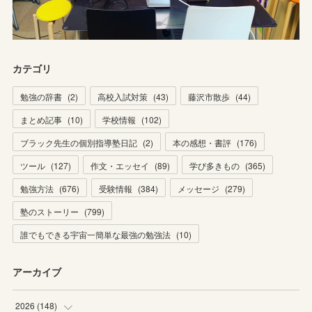
カテゴリ
勉強の辞書
(
2
)
高校入試対策
(
43
)
藤沢市散歩
(
44
)
まとめ記事
(
10
)
学校情報
(
102
)
ブラック先生の個別指導塾日記
(
2
)
本の感想・書評
(
176
)
ツール
(
127
)
作文・エッセイ
(
89
)
学び多きもの
(
365
)
勉強方法
(
676
)
受験情報
(
384
)
メッセージ
(
279
)
塾のストーリー
(
799
)
誰でもできる宇宙一簡単な最強の勉強法
(
10
)
アーカイブ
2026
(
148
)