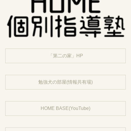
「第二の家」HP
勉強犬の部屋(情報共有場)
HOME BASE(YouTube)