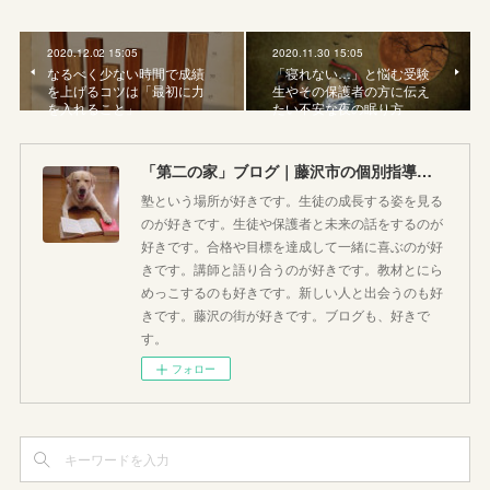
2020.12.02 15:05
2020.11.30 15:05
なるべく少ない時間で成績
「寝れない…」と悩む受験
を上げるコツは「最初に力
生やその保護者の方に伝え
を入れること」
たい不安な夜の眠り方
「第二の家」ブログ｜藤沢市の個別指導塾のお話
塾という場所が好きです。生徒の成長する姿を見る
のが好きです。生徒や保護者と未来の話をするのが
好きです。合格や目標を達成して一緒に喜ぶのが好
きです。講師と語り合うのが好きです。教材とにら
めっこするのも好きです。新しい人と出会うのも好
きです。藤沢の街が好きです。ブログも、好きで
す。
フォロー