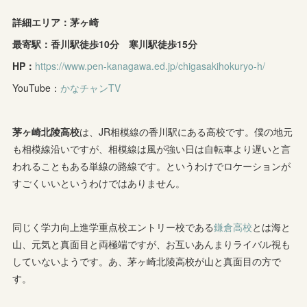
詳細エリア：茅ヶ崎
最寄駅：香川駅徒歩10分 寒川駅徒歩15分
HP：
https://www.pen-kanagawa.ed.jp/chigasakihokuryo-h/
YouTube：
かなチャンTV
茅ヶ崎北陵高校
は、JR相模線の香川駅にある高校です。僕の地元
も相模線沿いですが、相模線は風が強い日は自転車より遅いと言
われることもある単線の路線です。というわけでロケーションが
すごくいいというわけではありません。
同じく学力向上進学重点校エントリー校である
鎌倉高校
とは海と
山、元気と真面目と両極端ですが、お互いあんまりライバル視も
していないようです。あ、茅ヶ崎北陵高校が山と真面目の方で
す。