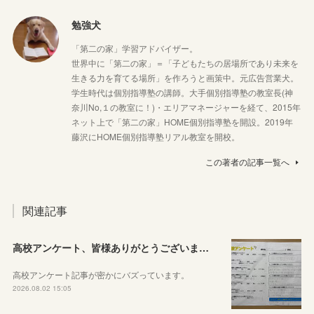
勉強犬
「第二の家」学習アドバイザー。
世界中に「第二の家」＝「子どもたちの居場所であり未来を
生きる力を育てる場所」を作ろうと画策中。元広告営業犬。
学生時代は個別指導塾の講師。大手個別指導塾の教室長(神
奈川No,１の教室に！)・エリアマネージャーを経て、2015年
ネット上で「第二の家」HOME個別指導塾を開設。2019年
藤沢にHOME個別指導塾リアル教室を開校。
この著者の記事一覧へ
関連記事
高校アンケート、皆様ありがとうございました！
高校アンケート記事が密かにバズっています。
2026.08.02 15:05