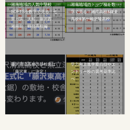
湘南地域の人気中堅校
湘南地域のトップ校を数
SOFTSを数字で見る！七
字で見る！湘南高校&鎌倉
里ガ浜、大船、藤沢西、
高校&茅ケ崎北陵高校
湘南台、鶴嶺高校編
藤沢清流高校の新校名は
学力向上進学重点校やエ
「藤沢東」に決定！
ントリー校の選考基準比
べ