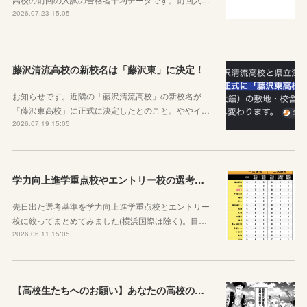
2026.07.23 15:05
藤沢清流高校の新校名は「藤沢東」に決定！
お知らせです。近隣の「藤沢清流高校」の新校名が
「藤沢東高校」に正式に決定したとのこと。ややイ…
2026.07.19 15:05
学力向上進学重点校やエントリー校の選考基準比べ
先日出た選考基準を学力向上進学重点校とエントリー
校に絞ってまとめてみました(横浜国際は除く)。目…
2026.06.11 15:05
【高校生たちへのお願い】あなたの高校の魅力を教えてください。