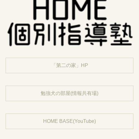
「第二の家」HP
勉強犬の部屋(情報共有場)
HOME BASE(YouTube)