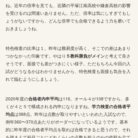
ね。近年の倍率を見ても、近隣の平塚江南高校や鎌倉高校の影響
を受けるのは間違いありません。ただ、倍率は気にしすぎてもし
ょうがないですから、どんな倍率でも合格できるよう力を磨いて
おきましょうね。
特色検査の比率は１。昨年は難易度が高く、そこでの差はあまり
つかなかった印象です。やはり
５教科勝負がメイン
と考えて良さ
そうです。面接でも差がつきにくい様子。ただもちろん今回の入
試がどうなるかはわかりませんから、特色検査も面接も気合を入
れて臨むようにしましょう。
2020年度の
合格者内申平均
は116。オール４が108ですから、多
くが４と５で構成される内申になりますね。
学力検査の合格者平
均点
は388点。昨年は点数が取りやすいといわれた入試なので、
例年360〜370点あたりがボーダーになっているようです。基本
的に昨年度の合格者平均点を取れば合格できると思うので、それ
を踏まえて科目ごとにどれくらいの点数を狙うのかの作戦を立て