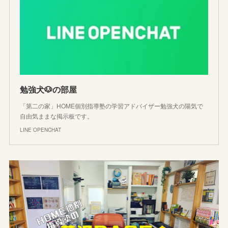
勉強犬🐶の部屋
「第二の家」HOME個別指導塾の学習アドバイザー勉強犬の陽気で
自由気ままな掲示板です。
LINE OPENCHAT