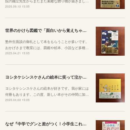
院の國立先生からまたまた素敵な贈り物が届きまし…
2025.09.10 15:05
世界のかけら図鑑で「面白いから覚えちゃう」を実感してほしい
塾外生面談の御礼として本をもらうことが多いです。
おかげさまで教室には、図鑑や絵本、小説など多種…
2025.04.21 15:05
ヨシタケシンスケさんの絵本に笑って泣かされた
ヨシタケシンスケさんの絵本が好きです。我が家には
何冊もあります。この度、新しい本がその仲間に加…
2025.04.03 15:05
なぜ『中学でグンと差がつく！小学生これだけ英単語360』が必要か