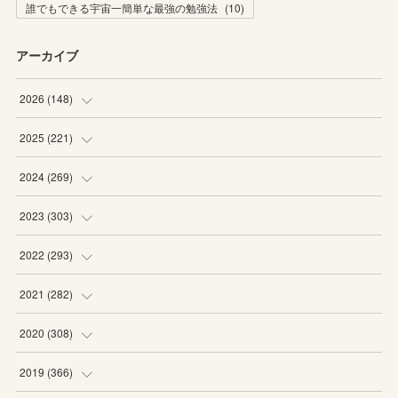
誰でもできる宇宙一簡単な最強の勉強法
(
10
)
アーカイブ
2026
(
148
)
(
6
)
2025
(
221
)
(
22
)
(
19
)
2024
(
269
)
(
20
)
(
20
)
(
16
)
2023
(
303
)
(
19
)
(
19
)
(
16
)
(
27
)
2022
(
293
)
(
21
)
(
20
)
(
21
)
(
25
)
(
18
)
2021
(
282
)
(
20
)
(
18
)
(
20
)
(
29
)
(
27
)
(
19
)
2020
(
308
)
(
19
)
(
21
)
(
16
)
(
25
)
(
26
)
(
23
)
(
22
)
2019
(
366
)
(
21
)