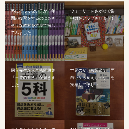
塾に行ってない子が３年
ウォーリーをさがせで集
間の復習をするのに良さ
中力をアップさせよう！
そうな教材を本屋で探し
てみました！
國立先生から合格問題集
世界のかけら図鑑で「面
『王道の５科』が届きま
白いから覚えちゃう」を
した！
実感してほしい