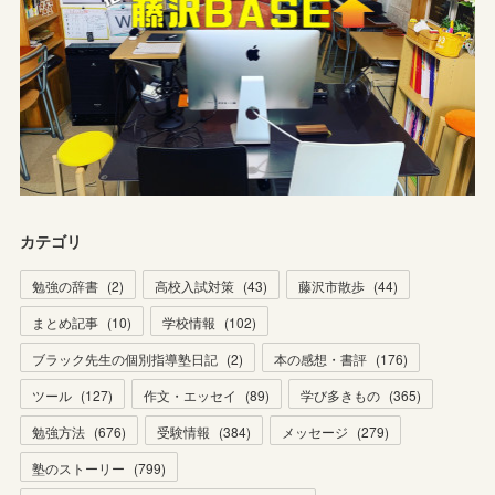
カテゴリ
勉強の辞書
(
2
)
高校入試対策
(
43
)
藤沢市散歩
(
44
)
まとめ記事
(
10
)
学校情報
(
102
)
ブラック先生の個別指導塾日記
(
2
)
本の感想・書評
(
176
)
ツール
(
127
)
作文・エッセイ
(
89
)
学び多きもの
(
365
)
勉強方法
(
676
)
受験情報
(
384
)
メッセージ
(
279
)
塾のストーリー
(
799
)