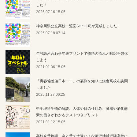
した！
2026.07.16 15:05
神奈川県公立高校一覧図(ver11.0)が完成しました！
2025.07.18 07:14
年号語呂合わせ年表プリントで物語の流れと暗記を強化
しよう
2021.01.06 15:05
「青春偏差値日本一！」の裏側を知りに鎌倉高校を訪問
しました
2025.11.27 06:25
中学理科生物の解説。人体や目の仕組み、臓器や消化酵
素の働きがわかるテストつきプリント
2021.01.12 15:05
高校今昔物語。今と昔で大違い！な藤沢地域近隣高校に