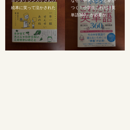
ヨシタケシンスケさんの
なぜ『中学でグンと差が
絵本に笑って泣かされた
つく！小学生これだけ英
単語360』が必要か