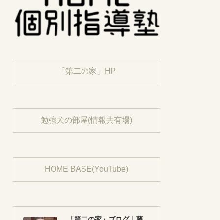
「第二の家」HP
勉強犬の部屋(情報共有場)
HOME BASE(YouTube)
「第二の家」ブログ｜藤沢市の個別指導塾のお話