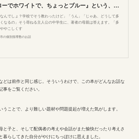
『ぼくはイエローでホワイトで、ちょっとブルー』という、今まで見たことのない成長物語の読書感想文
なんでしょ？学校でそう教わったけど」「うん」「じゃあ、どうして多
くなるの」そう尋ねる主人公の中学生に、著者の母親は答えます。「多
ややこしくす
市の個別指導塾のお話
などは前作と同じ感じ。そういうわけで、この本がどんなお話な
記事をご覧ください。
いうことで、より難しい題材や問題提起が増えた気がします。
母と子と、そして配偶者の考えや会話がまた愉快だったり考えさ
と暮らしてきた自分がやけにちっぽけに思えました。