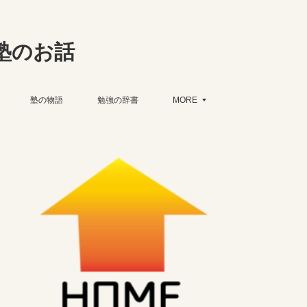
塾のお話
塾の物語
勉強の辞書
MORE