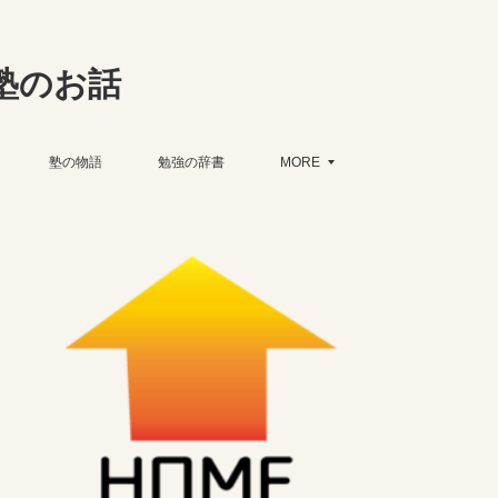
塾のお話
塾の物語
勉強の辞書
MORE