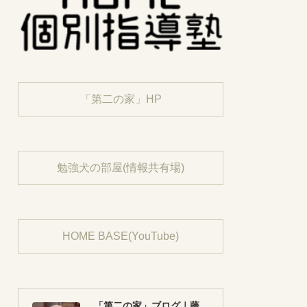
「第二の家」HP
勉強犬の部屋(情報共有場)
HOME BASE(YouTube)
「第二の家」ブログ｜藤沢市の個別指導塾のお話