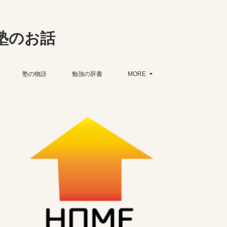
塾のお話
塾の物語
勉強の辞書
MORE