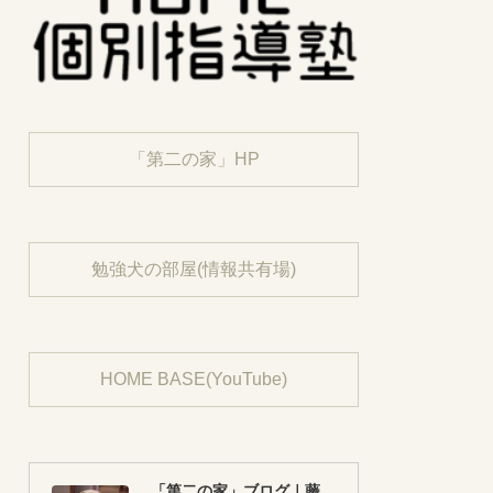
「第二の家」HP
勉強犬の部屋(情報共有場)
HOME BASE(YouTube)
「第二の家」ブログ｜藤沢市の個別指導塾のお話