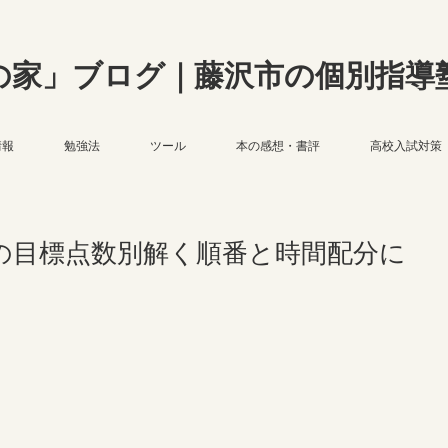
の家」ブログ｜藤沢市の個別指導
情報
勉強法
ツール
本の感想・書評
高校入試対策
の目標点数別解く順番と時間配分に