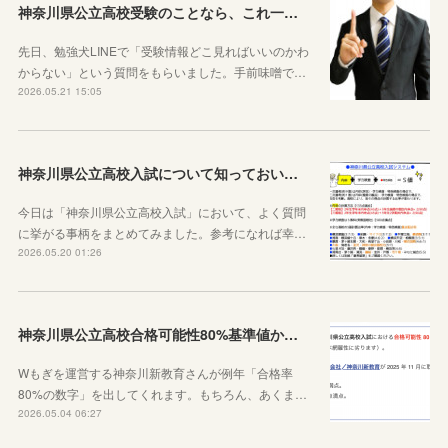
神奈川県公立高校受験のことなら、これ一本でOKです
先日、勉強犬LINEで「受験情報どこ見ればいいのかわ
からない」という質問をもらいました。手前味噌で…
2026.05.21 15:05
神奈川県公立高校入試について知っておいた方がいい10のこと
今日は「神奈川県公立高校入試」において、よく質問
に挙がる事柄をまとめてみました。参考になれば幸…
2026.05.20 01:26
神奈川県公立高校合格可能性80%基準値からわかること
Wもぎを運営する神奈川新教育さんが例年「合格率
80%の数字」を出してくれます。もちろん、あくま…
2026.05.04 06:27