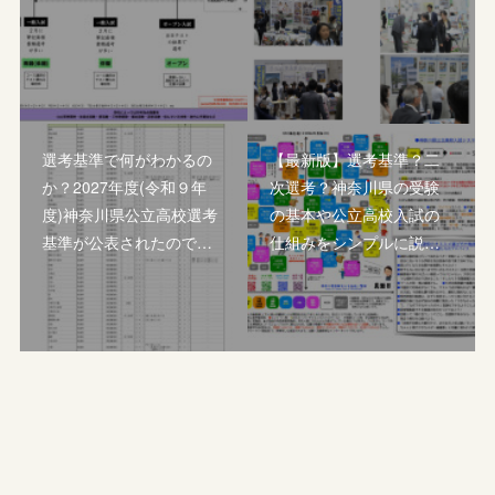
選考基準で何がわかるの
【最新版】選考基準？二
か？2027年度(令和９年
次選考？神奈川県の受験
度)神奈川県公立高校選考
の基本や公立高校入試の
基準が公表されたので…
仕組みをシンプルに説…