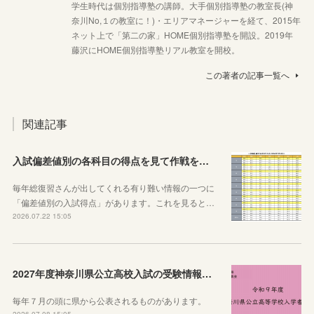
学生時代は個別指導塾の講師。大手個別指導塾の教室長(神
奈川No,１の教室に！)・エリアマネージャーを経て、2015年
ネット上で「第二の家」HOME個別指導塾を開設。2019年
藤沢にHOME個別指導塾リアル教室を開校。
この著者の記事一覧へ
関連記事
入試偏差値別の各科目の得点を見て作戦を練ろう！
毎年総復習さんが出してくれる有り難い情報の一つに
「偏差値別の入試得点」があります。これを見ると…
2026.07.22 15:05
2027年度神奈川県公立高校入試の受験情報のまとめ【実施要項・募集案内等】
毎年７月の頭に県から公表されるものがあります。
2026.07.08 15:05