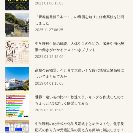
2021.01.06 15:05
「青春偏差値日本一！」の裏側を知りに鎌倉高校を訪問
しました
2025.11.27 06:25
中学理科生物の解説。人体や目の仕組み、臓器や消化酵
素の働きがわかるテストつきプリント
2021.01.12 15:05
高校今昔物語。今と昔で大違い！な藤沢地域近隣高校に
ついてまとめてみた
2019.04.01 15:05
世界一速いもの比べ！秒速でランキングを作成したので
ちょっとだけ詳しく解説してみる
2019.03.16 15:05
中学理科の化学式や化学反応式まとめテスト付。化学反
応式の作り方や元素記号の覚え方も簡単に解説します！