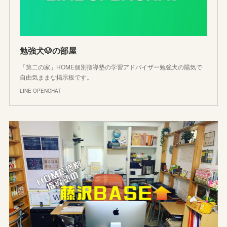
勉強犬🐶の部屋
「第二の家」HOME個別指導塾の学習アドバイザー勉強犬の陽気で
自由気ままな掲示板です。
LINE OPENCHAT