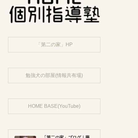
「第二の家」HP
勉強犬の部屋(情報共有場)
HOME BASE(YouTube)
「第二の家」ブログ｜藤沢市の個別指導塾のお話