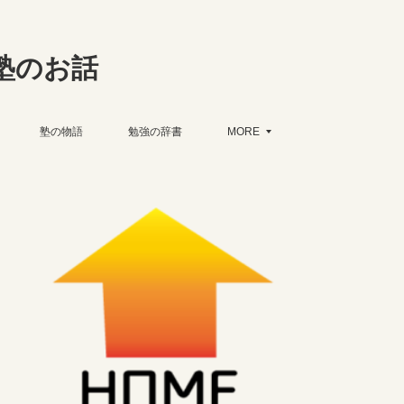
塾のお話
塾の物語
勉強の辞書
MORE