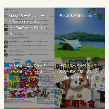
Googleサーチコンソール
塾の夏休み期間について
が使いやすくなりまし
た！YouTubeも見れるよ
うに！
完全受験マニュアルがち
神奈川県公立高校トップ
ょっと新しくなったよ！
校の合格の目指し方につ
いて動画をアップしまし
た