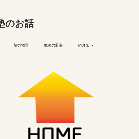
塾のお話
塾の物語
勉強の辞書
MORE