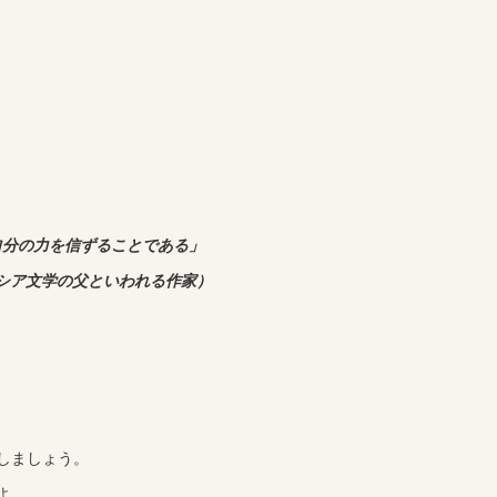
自分の力を信ずることである」
シア文学の父といわれる作家）
しましょう。
よ。