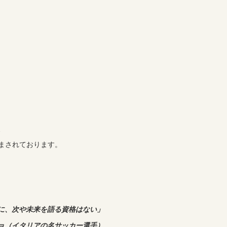
、
まされております。
に、次や未来を語る資格はない」
ョ（イタリアの名サッカー選手）