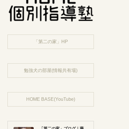
「第二の家」HP
勉強犬の部屋(情報共有場)
HOME BASE(YouTube)
「第二の家」ブログ｜藤沢市の個別指導塾のお話