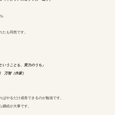
ね。
れたも同然です。
ということも、実力のうち」
俵 万智（作家）
ればやるだけ成長できるのが勉強です。
ら継続が大事です。
。