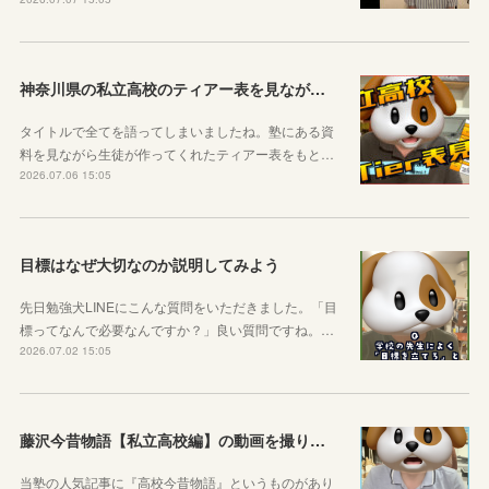
神奈川県の私立高校のティアー表を見ながら話す動画を作りました！
タイトルで全てを語ってしまいましたね。塾にある資
料を見ながら生徒が作ってくれたティアー表をもと…
2026.07.06 15:05
目標はなぜ大切なのか説明してみよう
先日勉強犬LINEにこんな質問をいただきました。「目
標ってなんで必要なんですか？」良い質問ですね。…
2026.07.02 15:05
藤沢今昔物語【私立高校編】の動画を撮りました！
当塾の人気記事に『高校今昔物語』というものがあり