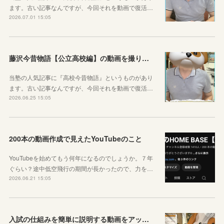
ます。古い記事なんですが、今回それを動画で復活…
2026.07.01 15:05
藤沢今昔物語【公立高校編】の動画を撮りました！
当塾の人気記事に『高校今昔物語』というものがあり
ます。古い記事なんですが、今回それを動画で復活…
2026.06.25 15:05
200本の動画作成で見えたYouTubeのこと
YouTubeを始めてもう何年になるのでしょうか。７年
ぐらい？途中低空飛行の期間が長かったので、力を…
2026.06.21 15:05
入試の仕組みを簡単に説明する動画をアップしました