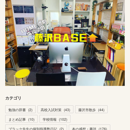
カテゴリ
勉強の辞書
(
2
)
高校入試対策
(
43
)
藤沢市散歩
(
44
)
まとめ記事
(
10
)
学校情報
(
102
)
ブラック先生の個別指導塾日記
(
2
)
本の感想・書評
(
176
)