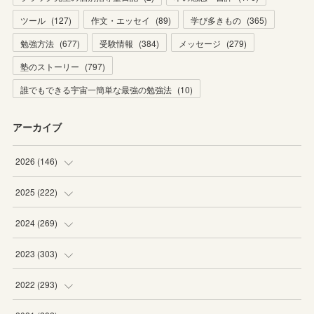
ツール
(
127
)
作文・エッセイ
(
89
)
学び多きもの
(
365
)
勉強方法
(
677
)
受験情報
(
384
)
メッセージ
(
279
)
塾のストーリー
(
797
)
誰でもできる宇宙一簡単な最強の勉強法
(
10
)
アーカイブ
2026
(
146
)
(
4
)
2025
(
222
)
(
22
)
(
19
)
2024
(
269
)
(
20
)
(
20
)
(
16
)
2023
(
303
)
(
19
)
(
19
)
(
16
)
(
27
)
2022
(
293
)
(
21
)
(
20
)
(
21
)
(
25
)