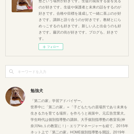
塾という場所が好きです。生徒の成長する姿を見る
のが好きです。生徒や保護者と未来の話をするのが
好きです。合格や目標を達成して一緒に喜ぶのが好
きです。講師と語り合うのが好きです。教材とにら
めっこするのも好きです。新しい人と出会うのも好
きです。藤沢の街が好きです。ブログも、好きで
す。
フォロー
勉強犬
「第二の家」学習アドバイザー。
世界中に「第二の家」＝「子どもたちの居場所であり未来を
生きる力を育てる場所」を作ろうと画策中。元広告営業犬。
学生時代は個別指導塾の講師。大手個別指導塾の教室長(神
奈川No,１の教室に！)・エリアマネージャーを経て、2015年
ネット上で「第二の家」HOME個別指導塾を開設。2019年