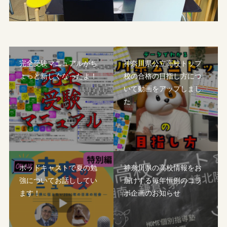
完全受験マニュアルがち
神奈川県公立高校トップ
ょっと新しくなったよ！
校の合格の目指し方につ
いて動画をアップしまし
た
ポッドキャストで夏の勉
神奈川県の高校情報をお
強についてお話ししてい
届けする毎年恒例のコラ
ます！
ボ企画のお知らせ