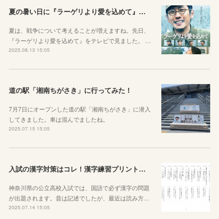
夏の暑い日に『ラーゲリより愛を込めて』を見ました
夏は、戦争について考えることが増えますね。先日、
『ラーゲリより愛を込めて』をテレビで見ました。 …
2025.08.13 15:05
道の駅「湘南ちがさき」に行ってみた！
7月7日にオープンした道の駅「湘南ちがさき」に潜入
してきました。車は混んでましたね。
2025.07.15 15:05
入試の漢字対策はコレ！漢字練習プリントのご紹介！
神奈川県の公立高校入試では、国語で必ず漢字の問題
が出題されます。昔は記述でしたが、最近は読み方…
2025.07.14 15:05