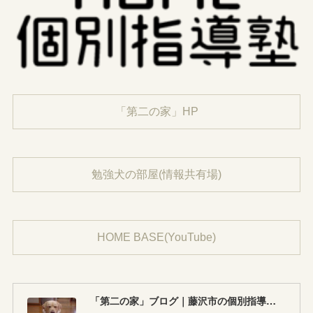
「第二の家」HP
勉強犬の部屋(情報共有場)
HOME BASE(YouTube)
「第二の家」ブログ｜藤沢市の個別指導塾のお話