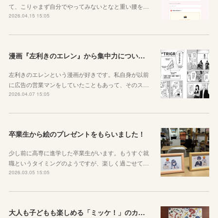
て、こりゃまず自分でやってみないとなと重い腰を…
2026.04.15 15:05
漫画『左利きのエレン』から集中力について学ぼう
左利きのエレンという漫画が好きです。私自身が以前
に広告の営業マンをしていたこともあって、そのス…
2026.04.07 15:05
卒業生から絵のプレゼントをもらいました！
少し前に高専に進学した卒業生がいます。もうすぐ就
職というタイミングのようですが、楽しく過ごせて…
2026.03.05 15:05
大人も子どもも楽しめる「ミッケ！」のカニに翻弄された話