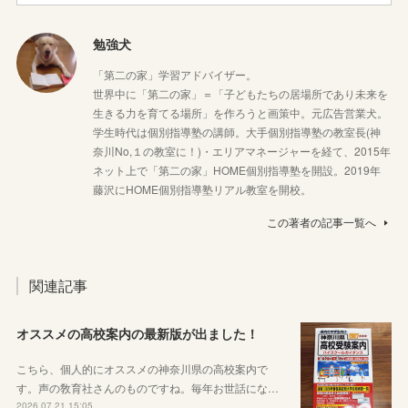
勉強犬
「第二の家」学習アドバイザー。
世界中に「第二の家」＝「子どもたちの居場所であり未来を
生きる力を育てる場所」を作ろうと画策中。元広告営業犬。
学生時代は個別指導塾の講師。大手個別指導塾の教室長(神
奈川No,１の教室に！)・エリアマネージャーを経て、2015年
ネット上で「第二の家」HOME個別指導塾を開設。2019年
藤沢にHOME個別指導塾リアル教室を開校。
この著者の記事一覧へ
関連記事
オススメの高校案内の最新版が出ました！
こちら、個人的にオススメの神奈川県の高校案内で
す。声の敎育社さんのものですね。毎年お世話にな…
2026.07.21 15:05