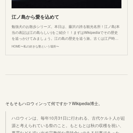
江ノ島から愛を込めて
勉強犬のお散歩シリーズ。本日は、藤沢の誇る観光名所！江ノ島(本
当の表記は江の島らしい)をご紹介！！まずはWikipediaでその歴史
を追っかけてみましょう。江の島の歴史を追う旅。古くは江戸時…
HOME〜私の好きな塾という場所〜
そもそもハロウィンって何ですか？Wikipedia博士。
ハロウィンは、毎年10月31日に行われる、古代ケルト人が起
源と考えられている祭のこと。もともとは秋の収穫を祝い、
悪霊などを追い出す宗教的な意味合いのある行事であった