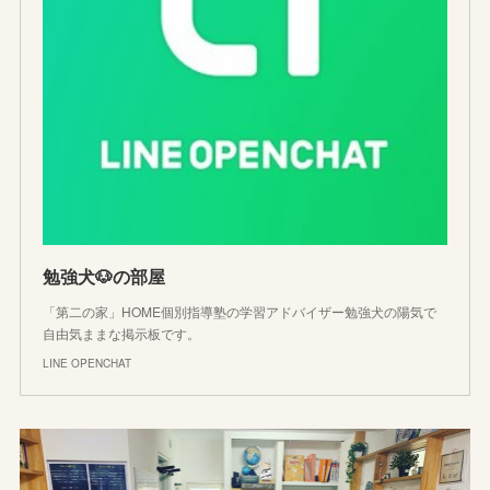
勉強犬🐶の部屋
「第二の家」HOME個別指導塾の学習アドバイザー勉強犬の陽気で
自由気ままな掲示板です。
LINE OPENCHAT