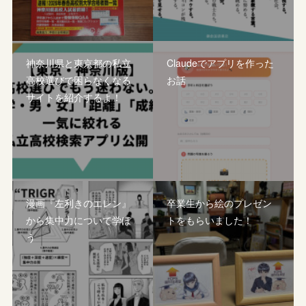
神奈川県と東京都の私立
Claudeでアプリを作った
高校選びで困らなくなる
お話
サイトを紹介するよ！
漫画『左利きのエレン』
卒業生から絵のプレゼン
から集中力について学ぼ
トをもらいました！
う